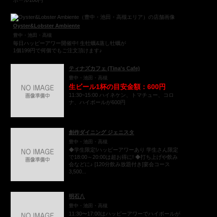
ボール100円
Oyster&Lobster Ambiente
豊中・池田・高槻
毎日ハッピーアワー開催中! 生牡蠣&蒸し牡蠣が
1個199円で何個でもご注文頂けます♪
ティナズカフェ (Tina's Cafe)
豊中・池田・高槻
生ビール1杯の目安金額：600円
11:30~15:00 ハイネケン、トマチュー、コロ
ナ、ハイボールが600円
創作ダイニング ジェニスタ
豊中・池田・高槻
◆学生限定!ハッピーアワーあり 学生さん限定
で18:00～20:00は超お得に! ◆打ち上げや飲み
会などに♪ [120分飲み放題付き]宴会コース
3,500...
明石八
豊中・池田・高槻
11:30〜17:00はハッピーアワーでハイボールが