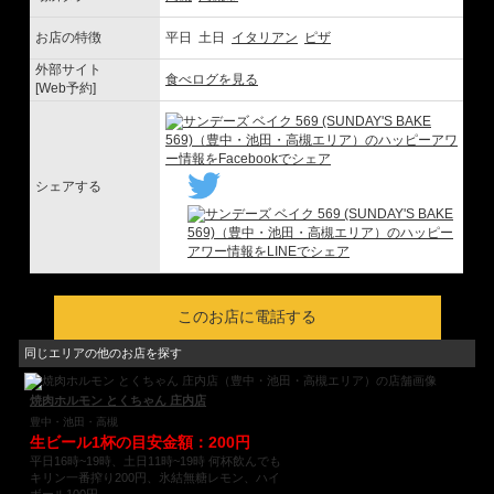
お店の特徴
平日 土日
イタリアン
ピザ
外部サイト
食べログを見る
[Web予約]
シェアする
このお店に電話する
同じエリアの他のお店を探す
焼肉ホルモン とくちゃん 庄内店
豊中・池田・高槻
生ビール1杯の目安金額：200円
平日16時~19時、土日11時~19時 何杯飲んでも
キリン一番搾り200円、氷結無糖レモン、ハイ