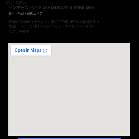
わせください。
サンデーズ ベイク 569 (SUNDAY'S BAKE 569)
豊中・池田・高槻エリア
17:00~21:00ディナータイム限定 2000円(税別)で無制限飲み
放題! ハートランドビール・ワイン・ウイスキー・サワー・
カクテル各種