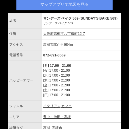
マップアプリで地図を見る
サンデーズ ベイク 569 (SUNDAY'S BAKE 569)
店名
サンデーズ ベイク 569
住所
大阪府高槻市八丁畷町12-7
アクセス
高槻市駅から684m
電話番号
072-691-0569
[月] 17:00 - 21:00
[火] 17:00 - 21:00
[水] 17:00 - 21:00
ハッピーアワー
[木] 17:00 - 21:00
[金] 17:00 - 21:00
[土] 17:00 - 21:00
[日] 17:00 - 21:00
ジャンル
イタリアン
カフェ
エリア
豊中・池田・高槻
場所タグ
高槻
高槻市