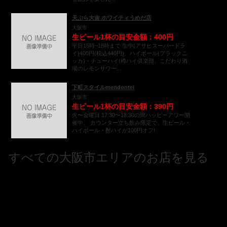
天ぷら大吉 ホワイティうめだ店
大阪市
生ビール1杯の目安金額：400円
平日15時~18時まで 生中(アサヒスーパードラ
イ)400円(税込440円)、ハイボール(ブラックニ
ッカ)・チューハイ(樽ハイ俱楽部、こだわり酒
場のレモンサワー...
下町スタイルmendontei
大阪市
生ビール1杯の目安金額：390円
火〜金曜日 17:30〜18:30の間ハッピーアワー開
催中。 カウンター立ち飲み限定で、生ビール・
ハイボール・酎ハイが100円オフ!
すべての大阪市エリアのお店を見る