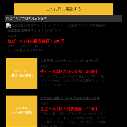
このお店に電話する
同じエリアの他のお店を探す
進化驀進 京町堀本店 (シンカバクシン)
大阪市
生ビール1杯の目安金額：280円
18:00~19:30 生ビール・ハイボール・チューハ
イ、何杯飲んでも1杯280円
大衆酒場 フレンチマン なんばウォーク店
大阪市
生ビール1杯の目安金額：260円
平日オープンから17時まで 生ビール260円(税
抜)ハイボール、レモンサワー190円(税抜)ボト
ルワイン20%オフ
大衆屋台酒場 まじめや 大阪駅前第2ビル店
大阪市
生ビール1杯の目安金額：220円
平日も土日も昼から思う存分ハッピーアワー!生
ビール(スーパードライ)299円→220円、ハイボ
ール180円→99円、レモンサワー300円→99円!
昼飲みを楽しん...