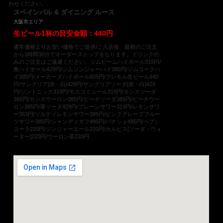
わせください。
スペインバル & ダイニング ルース
大阪市エリア
生ビール1杯の目安金額：440円
通常価格よりお安い価格でご提供!ご入店後、最初のご注文
から1時間30分でオーダーストップをなります。ドリンクの
みのご注文はご遠慮ください。ジムビームハイボール319円/
角ハイボール429円/ジムジンジャーハイ385円/ジムコークハ
イ385円/メーカーズハイボール605円/プレモル生ビール440
円/サングリア[赤・白]429円/サングリアソーダ[赤・白]429
円/ジントニック319円/モスコミュール319円/カシスソーダ
385円/カシスウーロン385円/ピーチソーダ385円/ピーチウー
ロン385円/翠ソーダ429円/プレーンサワー319円/レモンサワ
ー363円/ソルティレモンサワー385円/ピンクグレープフルー
ツサワー385円/シャンディガフ495円/パナシェ495円/ペプシ
コーラ220円/ジンジャーエール220円/カルピス[ソーダ・ウォ
ーター]220円/ウーロン茶220円