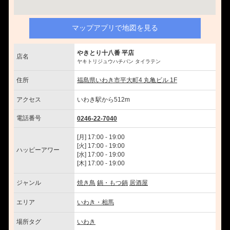
マップアプリで地図を見る
やきとり十八番 平店
店名
ヤキトリジュウハチバン タイラテン
住所
福島県いわき市平大町4 丸亀ビル 1F
アクセス
いわき駅から512m
電話番号
0246-22-7040
[月] 17:00 - 19:00
[火] 17:00 - 19:00
ハッピーアワー
[水] 17:00 - 19:00
[木] 17:00 - 19:00
ジャンル
焼き鳥
鍋・もつ鍋
居酒屋
エリア
いわき・相馬
場所タグ
いわき