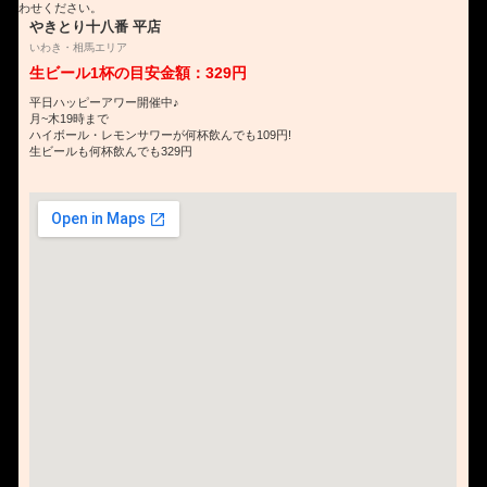
わせください。
やきとり十八番 平店
いわき・相馬エリア
生ビール1杯の目安金額：329円
平日ハッピーアワー開催中♪
月~木19時まで
ハイボール・レモンサワーが何杯飲んでも109円!
生ビールも何杯飲んでも329円