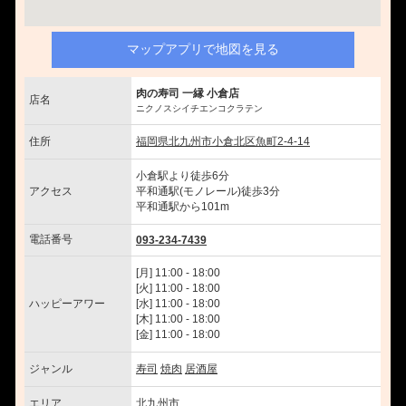
マップアプリで地図を見る
肉の寿司 一縁 小倉店
店名
ニクノスシイチエンコクラテン
住所
福岡県北九州市小倉北区魚町2-4-14
小倉駅より徒歩6分
アクセス
平和通駅(モノレール)徒歩3分
平和通駅から101m
電話番号
093-234-7439
[月] 11:00 - 18:00
[火] 11:00 - 18:00
ハッピーアワー
[水] 11:00 - 18:00
[木] 11:00 - 18:00
[金] 11:00 - 18:00
ジャンル
寿司
焼肉
居酒屋
エリア
北九州市