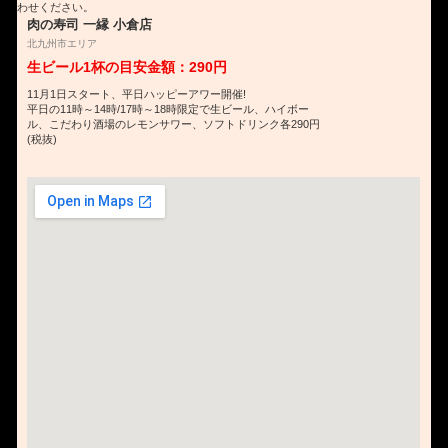
わせください。
肉の寿司 一縁 小倉店
北九州市エリア
生ビール1杯の目安金額：290円
11月1日スタート、平日ハッピーアワー開催!
平日の11時～14時/17時～18時限定で生ビール、ハイボー
ル、こだわり酒場のレモンサワー、ソフトドリンク各290円
(税抜)