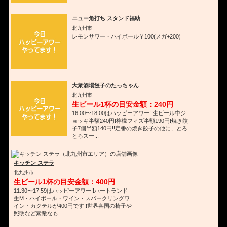
ニュー角打ち スタンド福助
北九州市
レモンサワー・ハイボール￥100(メガ+200)
大衆酒場餃子のたっちゃん
北九州市
生ビール1杯の目安金額：240円
16:00〜18:00はハッピーアワー!!生ビール中ジ
ョッキ半額240円!檸檬フィズ半額190円!焼き餃
子7個半額140円!!定番の焼き餃子の他に、とろ
とろスー...
キッチン ステラ
北九州市
生ビール1杯の目安金額：400円
11:30〜17:59はハッピーアワー!!ハートランド
生M・ハイボール・ワイン・スパークリングワ
イン・カクテルが400円です!!世界各国の椅子や
照明など素敵なも...