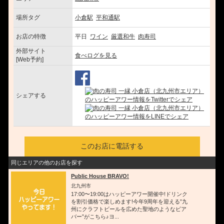
場所タグ
小倉駅
平和通駅
お店の特徴
平日
ワイン
厳選和牛
肉寿司
外部サイト
食べログを見る
[Web予約]
シェアする
このお店に電話する
同じエリアの他のお店を探す
Public House BRAVO!
北九州市
17:00〜19:00はハッピーアワー開催中!ドリンク
を割引価格で楽しめます!今年9周年を迎える”九
州にクラフトビールを広めた聖地のようなビア
バー”がこちら♪ヨ...