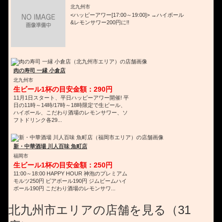
北九州市
<ハッピーアワー[17:00～19:00]> →ハイボール
&レモンサワー200円に!!
肉の寿司 一縁 小倉店
北九州市
生ビール1杯の目安金額：290円
11月1日スタート、平日ハッピーアワー開催! 平
日の11時～14時/17時～18時限定で生ビール、
ハイボール、こだわり酒場のレモンサワー、ソ
フトドリンク各29...
新・中華酒場 川人百味 魚町店
福岡市
生ビール1杯の目安金額：250円
11:00～18:00 HAPPY HOUR 神泡のプレミアム
モルツ250円 ビアボール190円 ジムビームハイ
ボール190円 こだわり酒場のレモンサワ...
北九州市エリアの店舗を見る（31