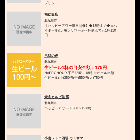
プリッ...
福助飯店
北九州市
【ハッピーアワー毎日開催】◆18時まで◆≪ハ
イボール&レモンサワー≫何杯飲んでも1杯110
円
活鮨の虎
北九州市
生ビール1杯の目安金額：175円
HAPPY HOUR 平日15時～18時 生ビール半額
生ビール(小)350円(中)550円(大)750円
焼肉カルビ堂 源
北九州市
ハッピーアワー(16:00〜19:00)
小倉レトロ酒場 カミサマ