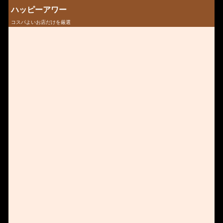
ハッピーアワー
コスパよいお店だけを厳選