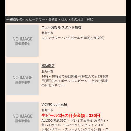
平和通駅のハッピーアワー・昼飲み・せんべろのお店（9店）
ニュー角打ち スタンド福助
北九州市
レモンサワー・ハイボール￥100(メガ+200)
福助商店
北九州市
14時～18時まで毎日開催 何杯飲んでも1杯100
円(税別) ハイボール ジムビーム こだわり酒場
のレモンサワー
VICINO uomachi
北九州市
生ビール1杯の目安金額：330円
ALL300(税込330) ・プレミアムモルツ(樽生) ・
角ハイボール ・スパークリングワインロゼ ・
レモンサワー ・スパークリングワイン 白 ・ス