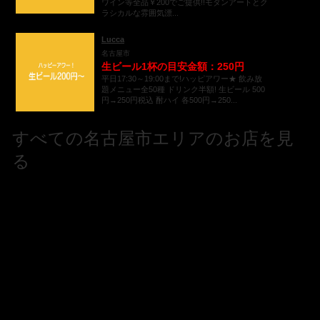
ワイン等全品￥200でご提供!!モダンアートとク
ラシカルな雰囲気漂...
Lucca
名古屋市
生ビール1杯の目安金額：250円
平日17:30～19:00まで!ハッピアワー★ 飲み放
題メニュー全50種 ドリンク半額! 生ビール 500
円→250円税込 酎ハイ 各500円→250...
すべての名古屋市エリアのお店を見
る