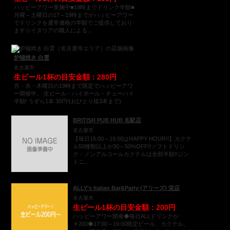
ハッピーアワー実施中■19時までドリンク半額■
月曜～土曜日の17～19時までがハッピーアワー
でドリンクを通常価格の半額でご提供しており
ます☆イタリアの職人による...
炉端焼き 白雲
名古屋市
生ビール1杯の目安金額：280円
月・水・木曜日の19時まで限定でハッピーアワ
ー開催中。 生ビール・ハイボール・チューハイ
半額! うずら1本 30円!(おひとり様3本まで)
BRITISH PUB HUB 名駅店
名古屋市
【毎日16:00～19:00はHAPPY HOUR!!】カクテ
ル50種類以上が30～50%OFF!!ソフトドリン
ク・ノンアルコールカクテルは全部半額!!ジン
トニ...
ALLY’s Italian Bar&Party (アリーズ) 栄店
名古屋市
生ビール1杯の目安金額：200円
ハッピーアワー開催◆毎日ALLドリンクが
￥200◆17:00～19:00限定ビール、カクテル、