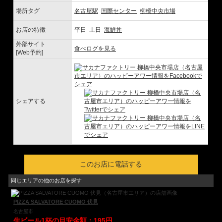
場所タグ
名古屋駅
国際センター
柳橋中央市場
お店の特徴
平日 土日
海鮮丼
外部サイト
食べログを見る
[Web予約]
シェアする
このお店に電話する
同じエリアの他のお店を探す
PIZZA SALVATORE CUOMO 伏見
名古屋市
生ビール1杯の目安金額：195円