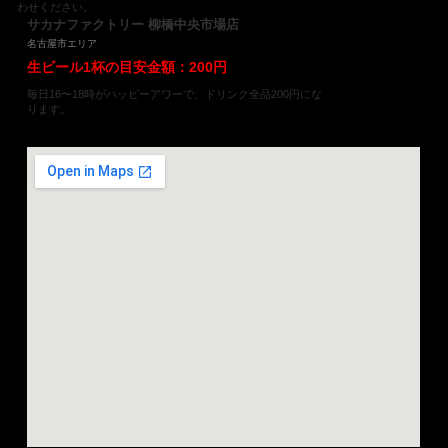
わせください。
サカナファクトリー 柳橋中央市場店
名古屋市エリア
生ビール1杯の目安金額：200円
毎日16〜18時がハッピーアワーで、ドリンク全品200円にな
ります。