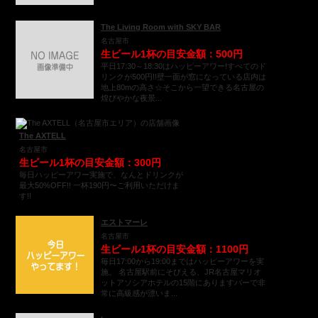
The Living Room with SKY BAR
名古屋市
生ビール1杯の目安金額：500円
平日17:30～18:30はハッピーアワー!すべてのド
リンクが500円!!壁一面が窓になっている店内は
地上80mの高さ☆そこから一望できる名古屋の
煌びやかな夜景...
The AXTELL
名古屋市
生ビール1杯の目安金額：300円
毎日ハッピーアワー実施で、なんとドリンクが
最大50%OFF!! 一杯190円〜ご利用いただけま
す!!
エストマーレ
名古屋市
生ビール1杯の目安金額：1100円
毎日17:00から19:00まではハッピーアワーを実
施。 名古屋駅前にそびえる、JR名古屋マリオ
ットアソシアホテルの15階にありますバーで非
常に高級感が漂いま...