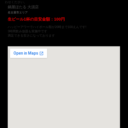
わせください。
鍋屋ほたる 大須店
名古屋市エリア
生ビール1杯の目安金額：100円
ハッピーアワーでハイボール類が20時まで100えんです!
3時間飲み放題も実施中です
満足できる安さになっております