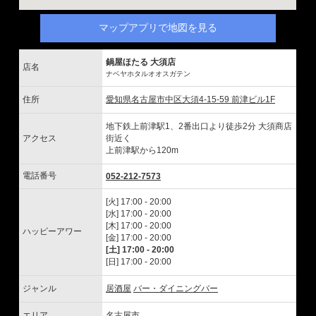
マップアプリで地図を見る
鍋屋ほたる 大須店
店名
ナベヤホタルオオスガテン
住所
愛知県名古屋市中区大須4-15-59 前津ビル1F
地下鉄上前津駅1、2番出口より徒歩2分 大須商店
アクセス
街近く
上前津駅から120m
電話番号
052-212-7573
[火] 17:00 - 20:00
[水] 17:00 - 20:00
[木] 17:00 - 20:00
ハッピーアワー
[金] 17:00 - 20:00
[土] 17:00 - 20:00
[日] 17:00 - 20:00
ジャンル
居酒屋
バー・ダイニングバー
エリア
名古屋市