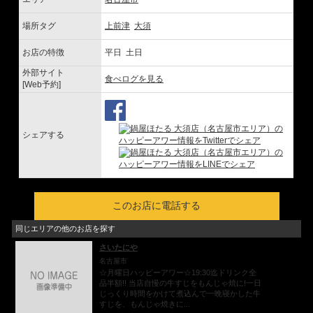
場所タグ
上前津
大須
お店の特徴
平日 土日
外部サイト
食べログを見る
[Web予約]
シェアする
このお店に電話する
同じエリアの他のお店を探す
さいたにや
名古屋市
☆月曜日ハッピーアワー☆19:30迄ドリンク全
品半額!! 当店自慢の牛すじをもんじゃ焼に!一日
じっくり時間をかけて煮込んで一晩寝かした牛
すじを、もんじゃ焼きに...