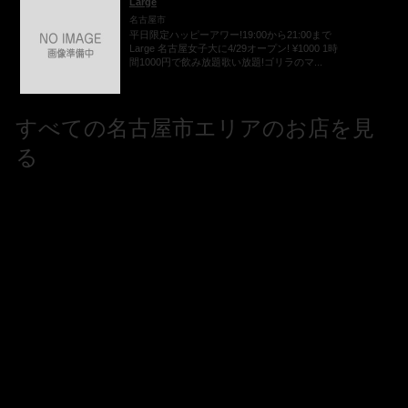
Large
名古屋市
平日限定ハッピーアワー!19:00から21:00まで
Large 名古屋女子大に4/29オープン! ¥1000 1時
間1000円で飲み放題歌い放題!ゴリラのマ...
すべての名古屋市エリアのお店を見
る