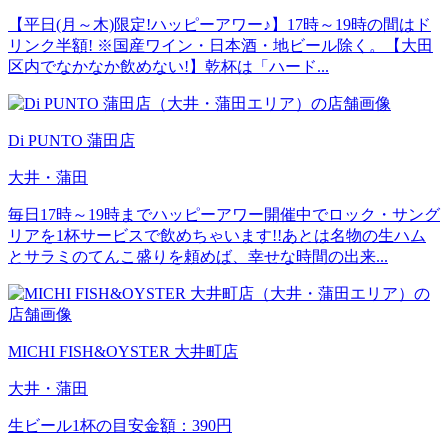
【平日(月～木)限定!ハッピーアワー♪】17時～19時の間はド
リンク半額! ※国産ワイン・日本酒・地ビール除く。【大田
区内でなかなか飲めない!】乾杯は「ハード...
Di PUNTO 蒲田店
大井・蒲田
毎日17時～19時までハッピーアワー開催中でロック・サング
リアを1杯サービスで飲めちゃいます!!あとは名物の生ハム
とサラミのてんこ盛りを頼めば、幸せな時間の出来...
MICHI FISH&OYSTER 大井町店
大井・蒲田
生ビール1杯の目安金額：390円