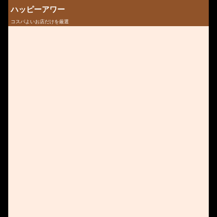
ハッピーアワー
コスパよいお店だけを厳選