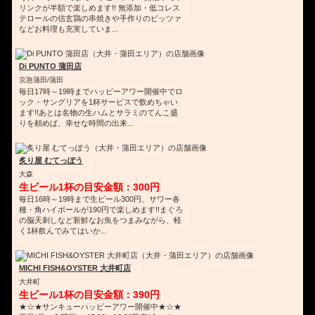
リンクが半額で楽しめます!! 無添加・低コレス
テロールの信玄鶏の串焼きや手作りのピッツァ
などお料理も充実していま...
Di PUNTO 蒲田店
京急蒲田/蒲田
毎日17時～19時までハッピーアワー開催中でロ
ック・サングリアを1杯サービスで飲めちゃい
ます!!あとは名物の生ハムとサラミのてんこ盛
りを頼めば、幸せな時間の出来...
炙り屋 むてっぽう
大森
生ビール1杯の目安金額：300円
毎日16時～19時まで生ビール300円、サワー各
種・角ハイボールが190円で楽しめます!!まぐろ
の脳天刺しなど新鮮なお魚をつまみながら、軽
く1杯飲んでみてはいか...
MICHI FISH&OYSTER 大井町店
大井町
生ビール1杯の目安金額：390円
★☆★サンキューハッピーアワー開催中★☆★