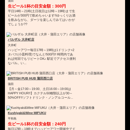
蒲田
生ビール1杯の目安金額：300円
平日14時～21時(土日祝日は12時～19時)まで生
ビールが300円で飲めちゃいます!!ゆっくりお酒
を飲みながら、ダーツを楽しんでみてはいかが
でしょうか??
バルザル 大井町店
大井町
ハッピーアワー毎日17時～19時は1ドリンク+2
タパス(小皿料理)でなんと!500円!! 時間内であ
れば何回でもリピートOK♪ 駅近でアクセス便利
なバル。い...
BRITISH PUB HUB 蒲田西口店
蒲田
【月～金17:00～19:00、土日16:00～19:00は
HAPPY HOUR!!】カクテル50種類以上が30～
50%OFF!!ソフトドリンク・ノンアルコール...
Kushiyaki&Wine MIFUKU
平和島
生ビール1杯の目安金額：240円
毎日17時～19時までハッピーアワー開催中でド