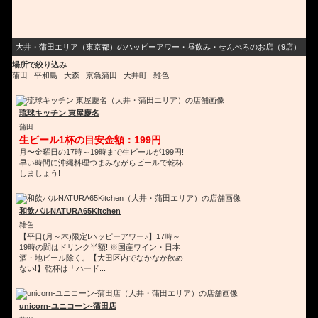
大井・蒲田エリア（東京都）のハッピーアワー・昼飲み・せんべろのお店（9店）
場所で絞り込み
蒲田
平和島
大森
京急蒲田
大井町
雑色
琉球キッチン 東屋慶名
蒲田
生ビール1杯の目安金額：199円
月〜金曜日の17時～19時まで生ビールが199円!
早い時間に沖縄料理つまみながらビールで乾杯
しましょう!
和飲バルNATURA65Kitchen
雑色
【平日(月～木)限定!ハッピーアワー♪】17時～
19時の間はドリンク半額! ※国産ワイン・日本
酒・地ビール除く。【大田区内でなかなか飲め
ない!】乾杯は「ハード...
unicorn-ユニコーン-蒲田店