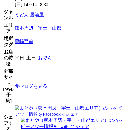
[日] 14:00 - 18:30
ジャ
うどん
居酒屋
ンル
エリ
熊本周辺・宇土・山都
ア
場所
藤崎宮前
タグ
お店
の特
平日 土日
おでん
徴
外部
サイ
ト
食べログを見る
[Web
予
約]
シェ
アす
る