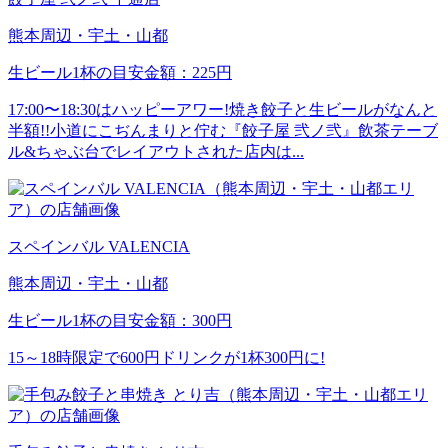
熊本周辺・宇土・山都
生ビール1杯の目安金額：225円
17:00〜18:30はハッピーアワー!焼き餃子と生ビールがなんと
半額!!小道にこぢんまりと佇む『餃子屋 弐ノ弐』飲茶テーブ
ル&ちゃぶ台でレイアウトされた店内は...
スペインバル VALENCIA
熊本周辺・宇土・山都
生ビール1杯の目安金額：300円
15～18時限定で600円ドリンクが1杯300円に!