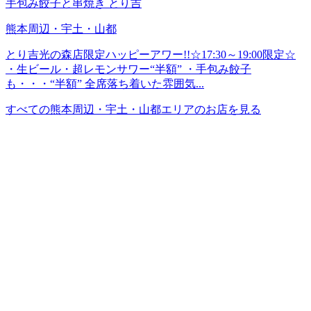
手包み餃子と串焼き とり吉
熊本周辺・宇土・山都
とり吉光の森店限定ハッピーアワー!!☆17:30～19:00限定☆
・生ビール・超レモンサワー“半額” ・手包み餃子
も・・・“半額” 全席落ち着いた雰囲気...
すべての熊本周辺・宇土・山都エリアのお店を見る