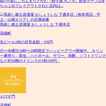
額!!小道にこぢんまりと佇む『餃子屋 弐ノ弐』飲茶テーブル&
ちゃぶ台でレイアウトされた店内は...
馬刺し郷土居酒屋 おしょうしな 下通本店
花畑町
生ビール1杯の目安金額：199円
日〜木曜日18時〜20時限定でハッピーアワー開催中。 キリン
一番搾り、黒生、ハイボール、サワー、焼酎、ソフトドリンク
など約50種のドリンクが1杯199円。
えびす門
花畑町