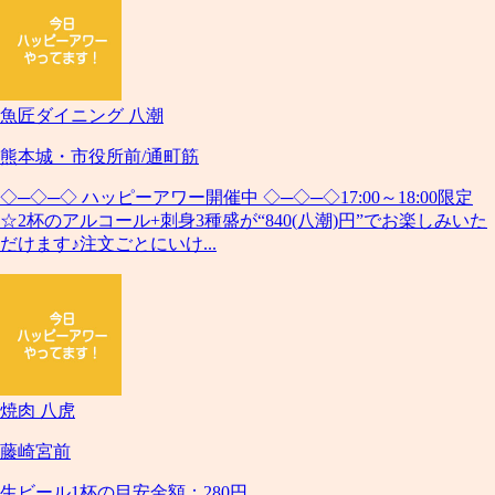
魚匠ダイニング 八潮
熊本城・市役所前/通町筋
◇─◇─◇ ハッピーアワー開催中 ◇─◇─◇17:00～18:00限定
☆2杯のアルコール+刺身3種盛が“840(八潮)円”でお楽しみいた
だけます♪注文ごとにいけ...
焼肉 八虎
藤崎宮前
生ビール1杯の目安金額：280円