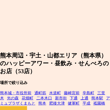
熊本周辺・宇土・山都エリア（熊本県）
のハッピーアワー・昼飲み・せんべろの
お店（53店）
場所で絞り込み
熊本城・市役所前
通町筋
水道町
藤崎宮前
辛島町
三里
木
光の森
花畑町
二本木口
新市街
下通
上通
熊本駅
ア
ミュプラザくまもと
熊本
肥後大津
健軍町
平成
祗園橋