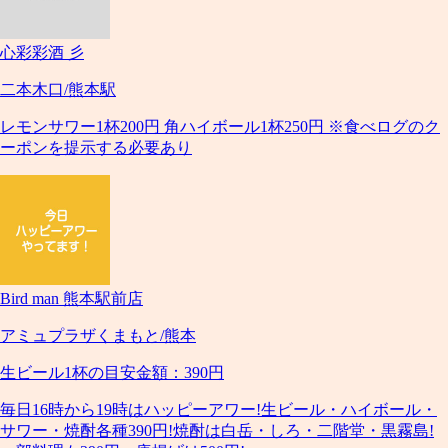
心彩彩酒 彡
二本木口/熊本駅
レモンサワー1杯200円 角ハイボール1杯250円 ※食べログのク
ーポンを提示する必要あり
Bird man 熊本駅前店
アミュプラザくまもと/熊本
生ビール1杯の目安金額：390円
毎日16時から19時はハッピーアワー!生ビール・ハイボール・
サワー・焼酎各種390円!焼酎は白岳・しろ・二階堂・黒霧島!