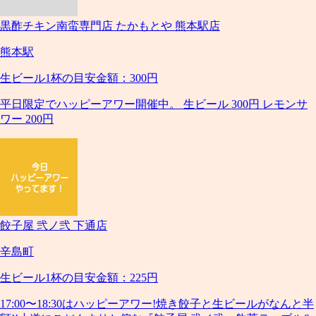
黒酢チキン南蛮専門店 たかもとや 熊本駅店
熊本駅
生ビール1杯の目安金額：300円
平日限定でハッピーアワー開催中。 生ビール 300円 レモンサ
ワー 200円
餃子屋 弐ノ弐 下通店
辛島町
生ビール1杯の目安金額：225円
17:00〜18:30はハッピーアワー!焼き餃子と生ビールがなんと半