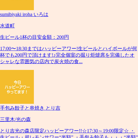
sumibiyaki iroha いろは
水道町
生ビール1杯の目安金額：200円
17:00〜18:30まではハッピーアワー!生ビールとハイボールが何
杯でも200円で頂けます!♪完全個室の掘り炬燵席を完備したオ
シャレな雰囲気の店内で炭火焼の食...
手包み餃子と串焼き とり吉
三里木/光の森
とり吉光の森店限定ハッピーアワー!!☆17:30～19:00限定☆ ・
生ビール・超レモンサワー“半額” ・手包み餃子も・・・“半額”