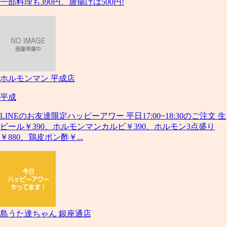
一部料理も390円、唐揚げは500円!
ホルモンマン 平成店
平成
LINEのお友達限定ハッピーアワー 平日17:00~18:30のご注文 生
ビール￥390、ホルモンマンカルビ￥390、ホルモン3点盛り
￥880、鶏皮ポン酢￥...
島うた達ちゃん 銀座通店