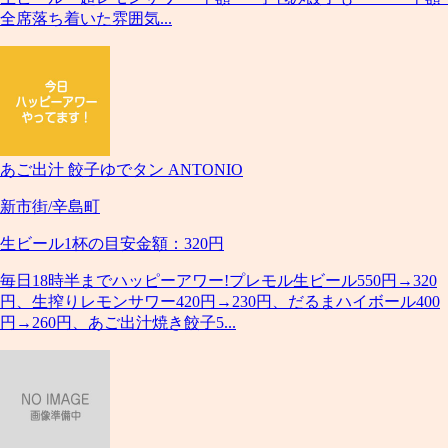
全席落ち着いた雰囲気...
あご出汁 餃子ゆでタン ANTONIO
新市街/辛島町
生ビール1杯の目安金額：320円
毎日18時半までハッピーアワー!プレモル生ビール550円→320
円、生搾りレモンサワー420円→230円、だるまハイボール400
円→260円、あご出汁焼き餃子5...