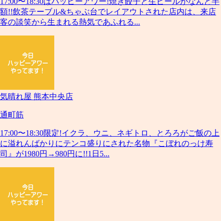
17:00〜18:30はハッピーアワー!焼き餃子と生ビールがなんと半
額!!飲茶テーブル&ちゃぶ台でレイアウトされた店内は、来店
客の談笑から生まれる熱気であふれる...
気晴れ屋 熊本中央店
通町筋
17:00〜18:30限定!イクラ、ウニ、ネギトロ、とろろがご飯の上
に溢れんばかりにテンコ盛りにされた名物『こぼれのっけ寿
司』が1980円→980円に!!1日5...