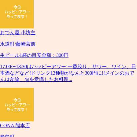
おでん屋 小坊主
水道町/藤崎宮前
生ビール1杯の目安金額：300円
17:00〜18:30はハッピーアワー!一番絞り、サワー、ワイン、日
本酒などなど!ドリンク13種類がなんと300円に!!メインのおで
んは勿論、旬を意識したお料理...
CONA 熊本店
辛島町