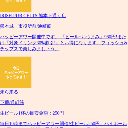
IRISH PUB CELTS 熊本下通り店
熊本城・市役所前/通町筋
ハッピーアワー開催中です。 『ビール+おつまみ』980円!また
は『対象ドリンク30%割引!』とお得になります。フィッシュ&
チップスで楽しみましょう。
未ら来る
下通/通町筋
生ビール1杯の目安金額：250円
毎日19時までハッピーアワー開催!生ビール250円、ハイボール