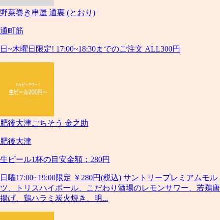
野菜巻き串屋 通裏 (とおり)
通町筋
日~木曜日限定! 17:00~18:30までのご注文 ALL300円
肥後大津ごちそう 金之助
肥後大津
生ビール1杯の目安金額：280円
日曜17:00~19:00限定 ￥280円(税込) サントリープレミアムモル
ツ、トリスハイボール、こだわり酒場のレモンサワー、若鶏唐
揚げ、鶏ハラミ炭火焼き、明...