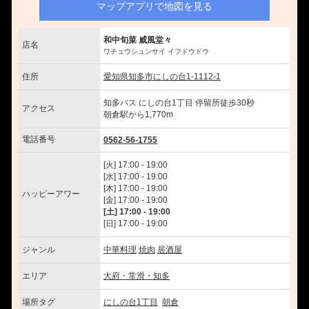
マップアプリで地図を見る
和中旬菜 威風堂々
店名
ワチュウシュンサイ イフドウドウ
住所
愛知県知多市にしの台1-1112-1
知多バス にしの台1丁目 停留所徒歩30秒
アクセス
朝倉駅から1,770m
電話番号
0562-56-1755
[火] 17:00 - 19:00
[水] 17:00 - 19:00
[木] 17:00 - 19:00
ハッピーアワー
[金] 17:00 - 19:00
[土] 17:00 - 19:00
[日] 17:00 - 19:00
ジャンル
中華料理
焼肉
居酒屋
エリア
大府・常滑・知多
場所タグ
にしの台1丁目
朝倉