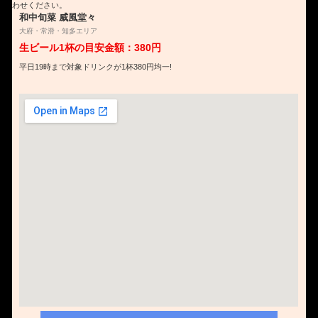
わせください。
和中旬菜 威風堂々
大府・常滑・知多エリア
生ビール1杯の目安金額：380円
平日19時まで対象ドリンクが1杯380円均一!