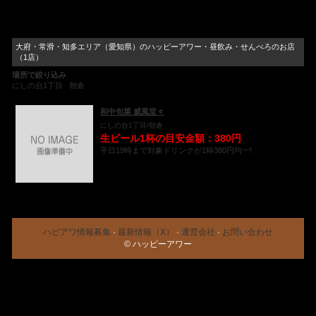
大府・常滑・知多エリア（愛知県）のハッピーアワー・昼飲み・せんべろのお店
（1店）
場所で絞り込み
にしの台1丁目
朝倉
和中旬菜 威風堂々
にしの台1丁目/朝倉
生ビール1杯の目安金額：380円
平日19時まで対象ドリンクが1杯380円均一!
ハピアワ情報募集
·
最新情報（X）
·
運営会社
·
お問い合わせ
© ハッピーアワー