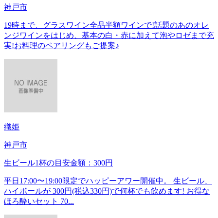
神戸市
19時まで、グラスワイン全品半額ワインで!話題のあのオレ
ンジワインをはじめ、基本の白・赤に加えて泡やロゼまで充
実!お料理のペアリングもご提案♪
織姫
神戸市
生ビール1杯の目安金額：300円
平日17:00〜19:00限定でハッピーアワー開催中。 生ビール、
ハイボールが 300円(税込330円)で何杯でも飲めます! お得な
ほろ酔いセット 70...