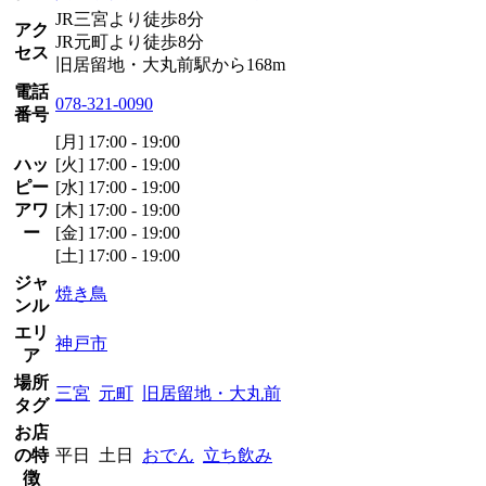
JR三宮より徒歩8分
アク
JR元町より徒歩8分
セス
旧居留地・大丸前駅から168m
電話
078-321-0090
番号
[月] 17:00 - 19:00
ハッ
[火] 17:00 - 19:00
ピー
[水] 17:00 - 19:00
アワ
[木] 17:00 - 19:00
ー
[金] 17:00 - 19:00
[土] 17:00 - 19:00
ジャ
焼き鳥
ンル
エリ
神戸市
ア
場所
三宮
元町
旧居留地・大丸前
タグ
お店
の特
平日 土日
おでん
立ち飲み
徴