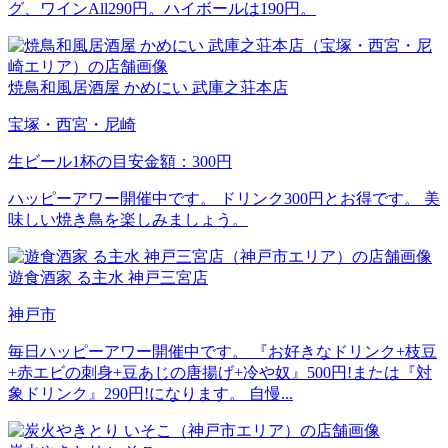
グ、ワインAll290円。ハイボールは190円。
焼鳥和風居酒屋 かめにい 武庫之荘本店
宝塚・西宮・尼崎
生ビール1杯の目安金額：300円
ハッピーアワー開催中です。 ドリンク300円とお得です。 美
味しい焼き鳥を楽しみましょう。
遊食酒家 る主水 神戸三宮店
神戸市
毎日ハッピーアワー開催中です。 『お好きなドリンク+枝豆
+赤エビの刺身+豆あじの唐揚げ+冷や奴』500円!または『対
象ドリンク』290円!になります。 自慢...