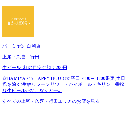
バーミヤン 白岡店
上尾・久喜・行田
生ビール1杯の目安金額：200円
☆BAMIYAN’S HAPPY HOUR!☆平日14;00～18;00限定(土日
祝を除く)生絞りレモンサワー・ハイボール・キリン一番搾
り生ビールがな、なんと一...
すべての上尾・久喜・行田エリアのお店を見る