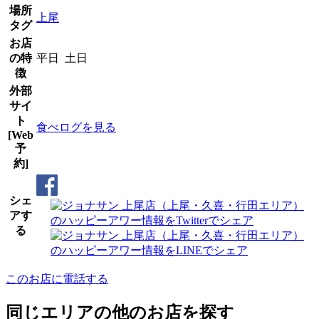
場所
上尾
タグ
お店
の特
平日 土日
徴
外部
サイ
ト
食べログを見る
[Web
予
約]
シェ
アす
る
このお店に電話する
同じエリアの他のお店を探す