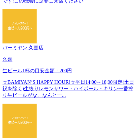
です!この機会に是非ご来店ください
バーミヤン 久喜店
久喜
生ビール1杯の目安金額：200円
☆BAMIYAN’S HAPPY HOUR!☆平日14;00～18;00限定(土日
祝を除く)生絞りレモンサワー・ハイボール・キリン一番搾
り生ビールがな、なんと一...