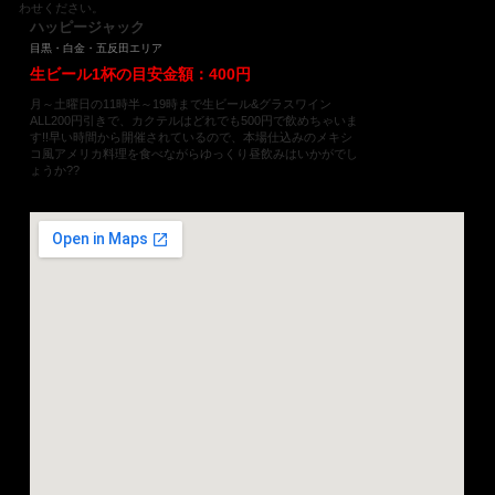
わせください。
ハッピージャック
目黒・白金・五反田エリア
生ビール1杯の目安金額：400円
月～土曜日の11時半～19時まで生ビール&グラスワイン
ALL200円引きで、カクテルはどれでも500円で飲めちゃいま
す!!早い時間から開催されているので、本場仕込みのメキシ
コ風アメリカ料理を食べながらゆっくり昼飲みはいかがでし
ょうか??