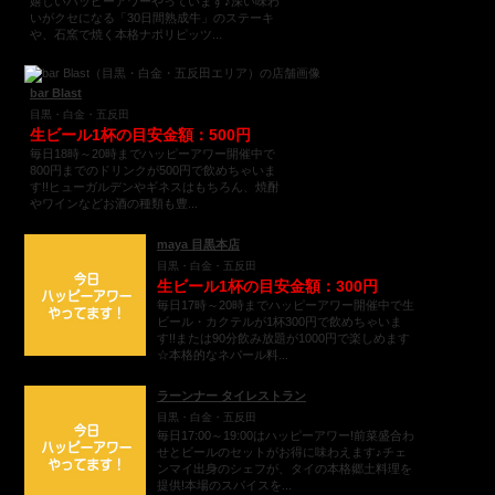
嬉しいハッピーアワーやっています♪深い味わ
いがクセになる「30日間熟成牛」のステーキ
や、石窯で焼く本格ナポリピッツ...
bar Blast
目黒・白金・五反田
生ビール1杯の目安金額：500円
毎日18時～20時までハッピーアワー開催中で
800円までのドリンクが500円で飲めちゃいま
す!!ヒューガルデンやギネスはもちろん、焼酎
やワインなどお酒の種類も豊...
maya 目黒本店
目黒・白金・五反田
生ビール1杯の目安金額：300円
毎日17時～20時までハッピーアワー開催中で生
ビール・カクテルが1杯300円で飲めちゃいま
す!!または90分飲み放題が1000円で楽しめます
☆本格的なネパール料...
ラーンナー タイレストラン
目黒・白金・五反田
毎日17:00～19:00はハッピーアワー!前菜盛合わ
せとビールのセットがお得に味わえます♪チェ
ンマイ出身のシェフが、タイの本格郷土料理を
提供!本場のスパイスを...