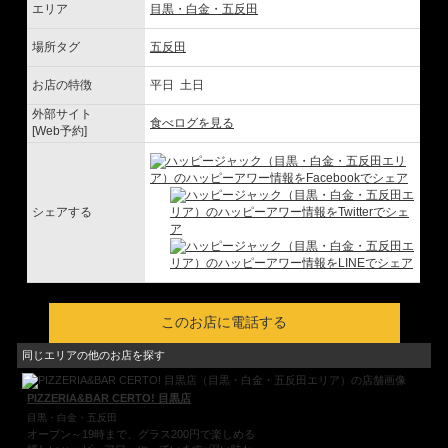
エリア
目黒・白金・五反田
場所タグ
五反田
お店の特徴
平日 土日
外部サイト
食べログを見る
[Web予約]
シェアする
このお店に電話する
同じエリアの他のお店を探す
PIZZERIA&BAR CERTO! 目黒店
目黒・白金・五反田
オープン～19時まで、グラス200円で楽しめる