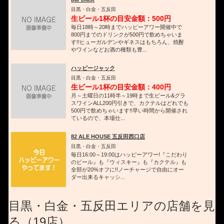
目黒・白金・五反田
生ビール1杯の目安金額：500円
毎日18時～20時までハッピーアワー開催中で
800円までのドリンクが500円で飲めちゃいま
す!!ヒューガルデンやギネスはもちろん、焼酎
やワインなどお酒の種類も豊...
ハッピージャック
目黒・白金・五反田
生ビール1杯の目安金額：400円
月～土曜日の11時半～19時まで生ビール&グラ
スワインALL200円引きで、カクテルはどれでも
500円で飲めちゃいます!!早い時間から開催され
ているので、本場仕...
82 ALE HOUSE 五反田西口店
目黒・白金・五反田
毎日16:00～19:00はハッピーアワー!『こだわり
のビール』も『ウィスキー』も『カクテル』も
全部が20%オフに!!ノーチャージで自由にオー
ダー出来るキャッシ...
目黒・白金・五反田エリアの店舗を見
る（19店）