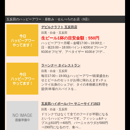
五反田のハッピーアワー・昼飲み・せんべろのお店（9店）
デビルクラフト 五反田店
目黒・白金・五反田
生ビール1杯の目安金額：550円
ハッピーアワー月曜～金曜17:00～19:00!土・
日・祝15:00～18:00!パイント¥200オフ!ハーフ
¥100オフ!ピザ、アペタイザー ¥100オフ!デ...
ラーンナー タイレストラン
目黒・白金・五反田
毎日17:00～19:00はハッピーアワー!前菜盛合わ
せとビールのセットがお得に味わえます♪チェ
ンマイ出身のシェフが、タイの本格郷土料理を
提供!本場のスパイスを...
五反田ハイボールバー サニーサイド1923
目黒・白金・五反田
ドリンクではなくて全てのフードが半額になる
というハッピーアワーです。フィッシュ&チッ
プスは810円⇒405円、バーニャカウダが580円
⇒290円になるので、食べ...