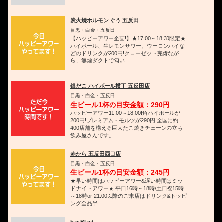
炭火焼ホルモン ぐう 五反田
目黒・白金・五反田
【ハッピーアワー企画!】★17:00～18:30限定★
ハイボール、生レモンサワー、ウーロンハイな
どのドリンクが200円!クローゼット完備なが
ら、無煙ダクトで匂い...
銀だこ ハイボール横丁 五反田店
目黒・白金・五反田
生ビール1杯の目安金額：290円
ハッピーアワー11:00～18:00!角ハイボールが
200円!プレミアム・モルツが290円!全国に約
400店舗を構える巨大たこ焼きチェーンの立ち
飲み屋さんです。...
赤から 五反田西口店
目黒・白金・五反田
生ビール1杯の目安金額：245円
★早い時間はハッピーアワー&遅い時間はミッ
ドナイトアワー★ 平日16時～18時/土日祝15時
～18時or 21:00以降のご来店はドリンク&トッピ
ング全品半...
bar Blast