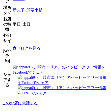
ア
場所
新丸子
武蔵小杉
タグ
お店
の特
平日 土日
徴
外部
サイ
ト
食べログを見る
[Web
予
約]
シェ
アす
る
このお店に電話する