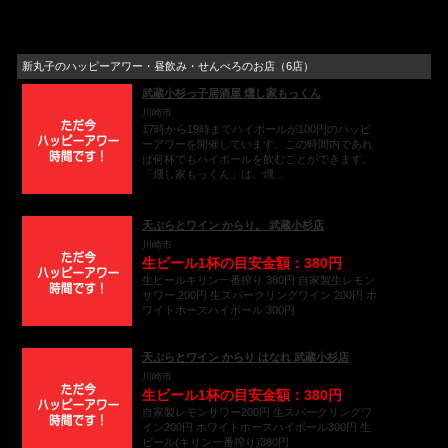
新丸子のハッピーアワー・昼飲み・せんべろのお店（6店）
武蔵小杉っ子居酒屋 燻し家もっくん
川崎市
17時から19時までハイボールが100円のハッピ
ーアワーを開催しています。この時間内であれ
ば何杯でもハイボールを飲むことができます。
「燻し家もっくん」は、燻...
天ぷらとワイン からり。 武蔵小杉店
川崎市
生ビール1杯の目安金額：380円
生ビールキリン一番搾り 380円 自家製生レモン
サワー 200円 生スパークリングワイン 200円 ホ
ワイトホースハイボール 300円
天ぷらとワイン からり はなれ 武蔵小杉店
川崎市
生ビール1杯の目安金額：380円
自家製レモンサワー200円 生スパークリングワ
イン200円 ホワイトホースハイボール300円 生
ビール(キリン一番搾り)380円