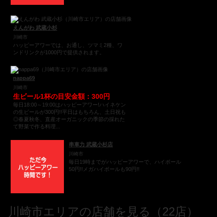
えんがわ 武蔵小杉
川崎市
ハッピーアワーでは、お通し、ツマミ2種、ワ
ンドリンクが1000円で提供されます。
nappa69
川崎市
生ビール1杯の目安金額：300円
毎日18:00～19:00はハッピーアワー!ハイネケン
の生ビールが300円!!平日はもちろん、土日祝も
◎春夏秋冬、直産オーガニックの季節の採れた
て野菜で作る料理...
串車力 武蔵小杉店
川崎市
毎日19時までがハッピーアワーで、ハイボール
50円!!メガハイボールも90円!!
川崎市エリアの店舗を見る（22店）