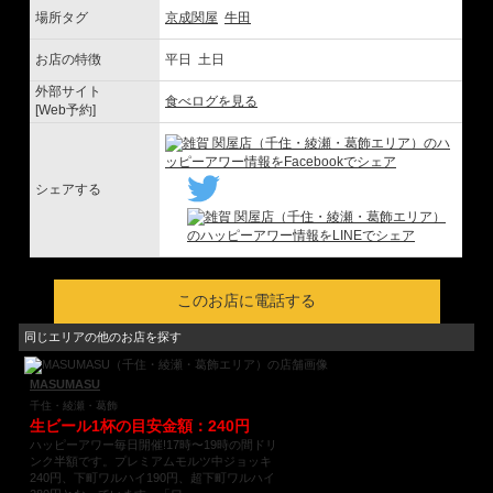
場所タグ
京成関屋
牛田
お店の特徴
平日 土日
外部サイト
食べログを見る
[Web予約]
シェアする
このお店に電話する
同じエリアの他のお店を探す
MASUMASU
千住・綾瀬・葛飾
生ビール1杯の目安金額：240円
ハッピーアワー毎日開催!17時〜19時の間ドリ
ンク半額です。プレミアムモルツ中ジョッキ
240円、下町ワルハイ190円、超下町ワルハイ