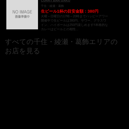
CURRY BAR GAKU
千住・綾瀬・葛飾
生ビール1杯の目安金額：380円
火曜～日曜日の17時～20時までハッピーアワー
開催中で生ビールは380円、サワー、グラスワ
イン、ハイボールは250円楽しめます!!本格的な
カレーはビールとの相性...
すべての千住・綾瀬・葛飾エリアの
お店を見る