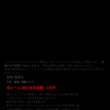
このページのハッピーアワー情報は、本サイトスタッフが収集した情報であり、
店
舗の公式情報ではありません
。正確な情報は店舗にお問い合わせください。
店舗の関係者の方で、このページの情報の変更を希望する方は
こちら
からお問い合
わせください。
雑賀 関屋店
千住・綾瀬・葛飾エリア
生ビール1杯の目安金額：190円
★ハッピーアワー開催中 17時～18時 生ビール190円!★お帰
りなさいセット(1,000円 税抜)もあります。
■焼き鳥2本■もつ煮込み■鳥わさ
■生ビール or ハイボール or チューハイ どれか1杯♪焼鳥に使
う塩は素材にこだわり、塩のソムリエが選んだ日本トップク