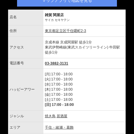
マップアプリで地図を見る
雑賀 関屋店
店名
サイカ セキヤテン
住所
東京都足立区千住曙町2-3
京成本線 京成関屋駅 徒歩1分
アクセス
東武伊勢崎線(東武スカイツリーライン) 牛田駅
徒歩1分
電話番号
03-3882-3131
[月] 17:00 - 18:00
[火] 17:00 - 18:00
[水] 17:00 - 18:00
ハッピーアワー
[木] 17:00 - 18:00
[金] 17:00 - 18:00
[土] 17:00 - 18:00
[日] 17:00 - 18:00
ジャンル
焼き鳥
居酒屋
エリア
千住・綾瀬・葛飾