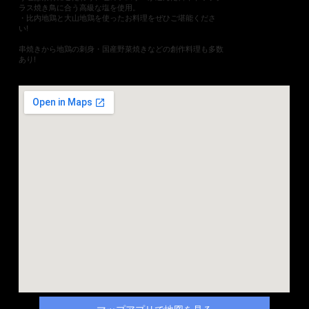
ラス焼き鳥に合う高級な塩を使用。
・比内地鶏と大山地鶏を使ったお料理をぜひご堪能くださ
い!
串焼きから地鶏の刺身・国産野菜焼きなどの創作料理も多数
あり!