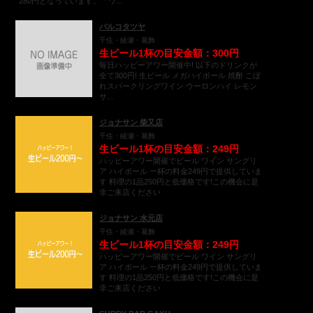
280円となっています。「ワ...
バルコタツヤ
千住・綾瀬・葛飾
生ビール1杯の目安金額：300円
毎日ハッピーアワー開催中! 以下のドリンクが
全て300円! 生ビール メガハイボール 焼酎 こぼ
れスパークリングワイン ウーロンハイ レモン
サ...
ジョナサン 柴又店
千住・綾瀬・葛飾
生ビール1杯の目安金額：249円
ハッピーアワー開催でビール ワイン サングリ
ア ハイボール 一杯の料金249円で提供していま
す 料理の1品250円と低価格です!この機会に是
非ご来店ください
ジョナサン 水元店
千住・綾瀬・葛飾
生ビール1杯の目安金額：249円
ハッピーアワー開催でビール ワイン サングリ
ア ハイボール 一杯の料金249円で提供していま
す 料理の1品250円と低価格です!この機会に是
非ご来店ください