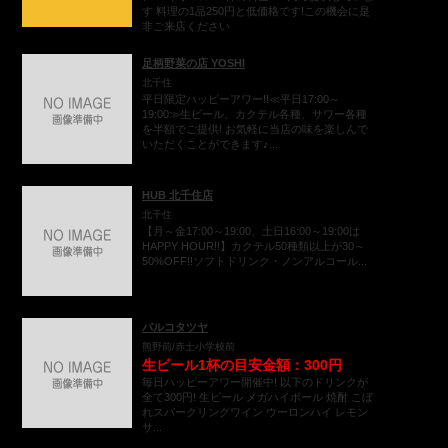
す 料理の1品250円と低価格です!この機会に是
非ご来店ください
足柄野菜の店 YOSHI
北千住
平日限定ハッピーアワー!!≪平日17:00～
19:00≫生ビール、カクテル各種、サワー各種
を半額でご提供! お気軽に当店の味を楽しんで
いただくことができます♪...
HUB 北千住店
北千住
【月～金17:00～19:00、土日16:00～19:00は
HAPPY HOUR!!】カクテル50種類以上が30～
50%OFF!!ソフトドリンク・ノンアルコール...
バルコタツヤ
熊野前/赤土小学校前
生ビール1杯の目安金額：300円
毎日ハッピーアワー開催中! 以下のドリンクが
全て300円! 生ビール メガハイボール 焼酎 こぼ
れスパークリングワイン ウーロンハイ レモン
サ...