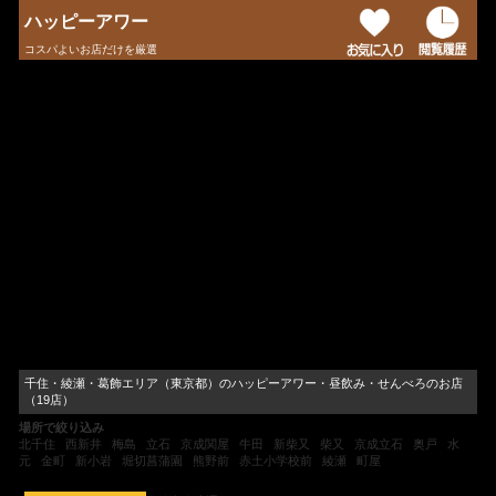
ハッピーアワー
コスパよいお店だけを厳選
千住・綾瀬・葛飾エリア（東京都）のハッピーアワー・昼飲み・せんべろのお店
（19店）
場所で絞り込み
北千住
西新井
梅島
立石
京成関屋
牛田
新柴又
柴又
京成立石
奥戸
水
元
金町
新小岩
堀切菖蒲園
熊野前
赤土小学校前
綾瀬
町屋