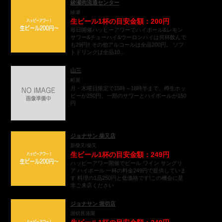
綾瀬肉流通センター
綾瀬
生ビール1杯の目安金額：200円
毎日開催ハッピーアワーでハイボール&レモン
サワー&チューハイ&ウーロンハイは何杯飲んで
も29円‼ その他アルコールは全品200円。 ソフ
トドリンクは全品10...
山三
町屋
月・木曜日限定で15時～18時半まで、樽生ホッ
ピーが250円、一部のサワーとハイボールが150
円
ジョナサン 柴又店
新柴又/柴又
生ビール1杯の目安金額：249円
ハッピーアワー開催でビール ワイン サングリ
ア ハイボール 一杯の料金249円で提供していま
す 料理の1品250円と低価格です!この機会に是
非ご来店ください
ジョナサン 堀切店
堀切菖蒲園