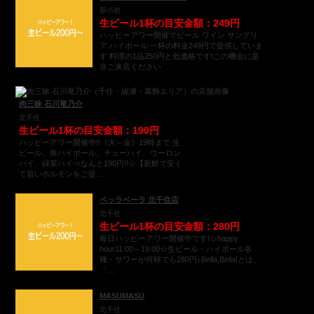
新小岩
生ビール1杯の目安金額：249円
ハッピーアワー開催でビール ワイン サングリ
ア ハイボール 一杯の料金249円で提供していま
す 料理の1品250円と低価格です!この機会に是
非ご来店ください
肉三昧 石川竜乃介
北千住
生ビール1杯の目安金額：190円
ハッピーアワー開催中!!《火～金》19時まで 生
ビール、角ハイボール、チューハイ、ウーロン
ハイ、緑茶ハイ⇒なんと190円!!☆【新鮮で安く
て旨いホルモンをご提...
ベッラベーラ 北千住店
北千住
生ビール1杯の目安金額：280円
毎日ハッピーアワー開催中です!☆happy
hour11:00～19:00☆生ビール・ハイボール各
種・サワーが何杯でも280円♪Bella,Bella!とは、
「...
MASUMASU
北千住