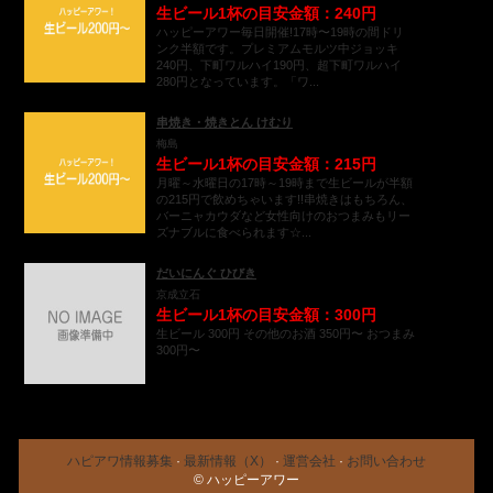
生ビール1杯の目安金額：240円
ハッピーアワー毎日開催!17時〜19時の間ドリ
ンク半額です。プレミアムモルツ中ジョッキ
240円、下町ワルハイ190円、超下町ワルハイ
280円となっています。「ワ...
串焼き・焼きとん けむり
梅島
生ビール1杯の目安金額：215円
月曜～水曜日の17時～19時まで生ビールが半額
の215円で飲めちゃいます!!串焼きはもちろん、
バーニャカウダなど女性向けのおつまみもリー
ズナブルに食べられます☆...
だいにんぐ ひびき
京成立石
生ビール1杯の目安金額：300円
生ビール 300円 その他のお酒 350円〜 おつまみ
300円〜
ハピアワ情報募集
·
最新情報（X）
·
運営会社
·
お問い合わせ
© ハッピーアワー