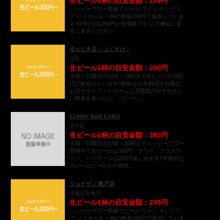
生ビール1杯の目安金額：249円
ハッピーアワー開催でビール ワイン サングリ
ア ハイボール 一杯の料金249円で提供していま
す 料理の1品250円と低価格です!この機会に是
非ご来店ください
名もなき店 ～ふくすけ～
立石
生ビール1杯の目安金額：200円
火曜～日曜日の17時～19時まで生ビールが200
円で飲めちゃいます!!新鮮なお魚料理が自慢の
お店です☆アットホームな雰囲気の中でやさし
い和食を食べたら、ついつい...
CURRY BAR GAKU
北千住
生ビール1杯の目安金額：380円
火曜～日曜日の17時～20時までハッピーアワー
開催中で生ビールは380円、サワー、グラスワ
イン、ハイボールは250円楽しめます!!本格的な
カレーはビールとの相性...
ジョナサン 奥戸店
京成立石/奥戸
生ビール1杯の目安金額：249円
ハッピーアワー開催でビール ワイン サングリ
ア ハイボール 一杯の料金249円で提供していま