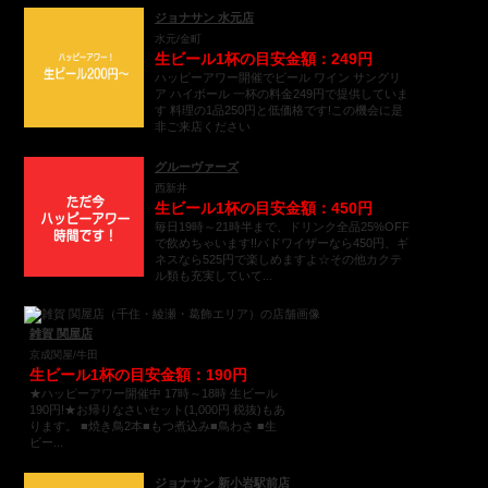
ジョナサン 水元店
水元/金町
生ビール1杯の目安金額：249円
ハッピーアワー開催でビール ワイン サングリ
ア ハイボール 一杯の料金249円で提供していま
す 料理の1品250円と低価格です!この機会に是
非ご来店ください
グルーヴァーズ
西新井
生ビール1杯の目安金額：450円
毎日19時～21時半まで、ドリンク全品25%OFF
で飲めちゃいます!!バドワイザーなら450円、ギ
ネスなら525円で楽しめますよ☆その他カクテ
ル類も充実していて...
雑賀 関屋店
京成関屋/牛田
生ビール1杯の目安金額：190円
★ハッピーアワー開催中 17時～18時 生ビール
190円!★お帰りなさいセット(1,000円 税抜)もあ
ります。 ■焼き鳥2本■もつ煮込み■鳥わさ ■生
ビー...
ジョナサン 新小岩駅前店