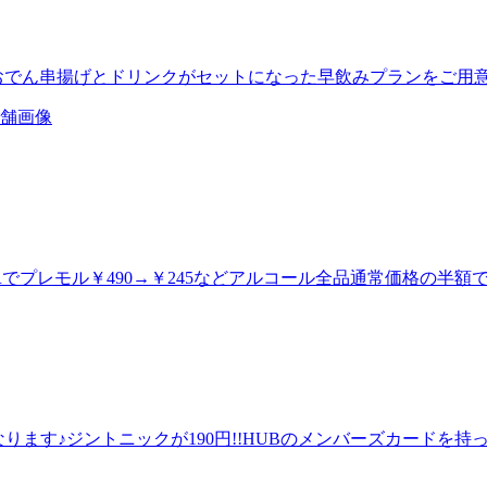
でおでん串揚げとドリンクがセットになった早飲みプランをご用意♪≪
HOURでプレモル￥490→￥245などアルコール全品通常価格の半額で
FFになります♪ジントニックが190円!!HUBのメンバーズカードを持