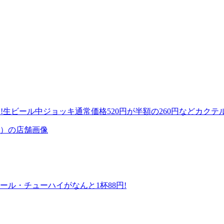
!!生ビール中ジョッキ通常価格520円が半額の260円などカクテ
ボール・チューハイがなんと1杯88円!