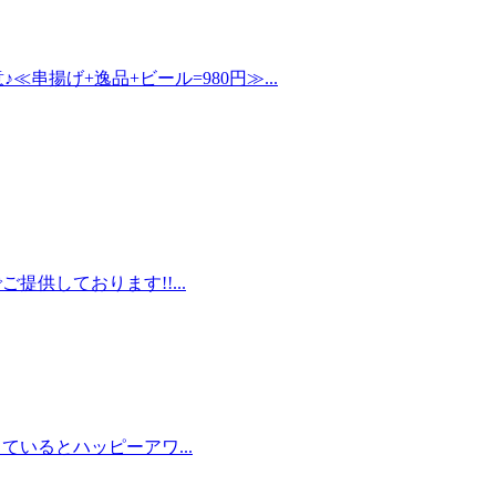
串揚げ+逸品+ビール=980円≫...
ご提供しております!!...
っているとハッピーアワ...