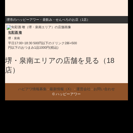
堺市のハッピーアワー・昼飲み・せんべろのお店（1店）
旬彩酒 喰
堺・泉南
平日17:00~18:30 500円以下のドリンク2杯+500
円以下のおつまみ1品1000円(税込)
堺・泉南エリアの店舗を見る（18
店）
ハピアワ情報募集
·
最新情報（X）
·
運営会社
·
お問い合わせ
© ハッピーアワー