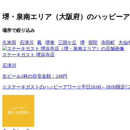
堺・泉南エリア（大阪府）のハッピーア
場所で絞り込み
久米田
石津川
鳳
堺東
三国ケ丘
堺
宿院
寺田町
大仙
ステーキガスト 堺浜寺店
石津川
生ビール1杯の目安金額：249円
☆ステーキガストのハッピーアワー☆平日16:00～18:00限定