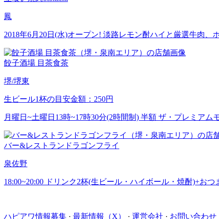
鳳
2018年6月20日(水)オープン! 淡路レモン酎ハイと厳選牛肉
餃子酒場 目茶食茶
堺/堺東
生ビール1杯の目安金額：250円
月曜日~土曜日13時~17時30分(2時間制) 半額 ザ・プレミアムモ
バー&レストランドラゴンフライ
泉佐野
18:00~20:00 ドリンク2杯(生ビール・ハイボール・焼酎)+おつ
ハピアワ情報募集
·
最新情報（X）
·
運営会社
·
お問い合わせ