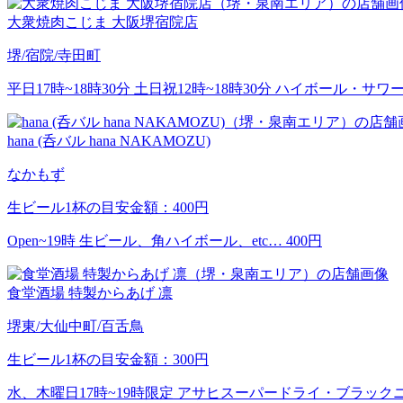
大衆焼肉こじま 大阪堺宿院店
堺/宿院/寺田町
平日17時~18時30分 土日祝12時~18時30分 ハイボール・サワー
hana (呑バル hana NAKAMOZU)
なかもず
生ビール1杯の目安金額：400円
Open~19時 生ビール、角ハイボール、etc… 400円
食堂酒場 特製からあげ 凛
堺東/大仙中町/百舌鳥
生ビール1杯の目安金額：300円
水、木曜日17時~19時限定 アサヒスーパードライ・ブラック