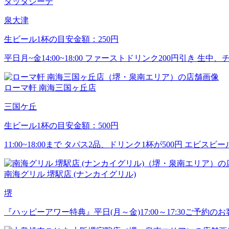
タッタシーテ
泉大津
生ビール1杯の目安金額：250円
平日月~金14:00~18:00 ファーストドリンク200円引き 
ローマ軒 南海三国ヶ丘店
三国ケ丘
生ビール1杯の目安金額：500円
11:00~18:00まで タパス2品、ドリンク1杯が500円 エ
南海グリル 堺駅店 (ナンカイグリル)
堺
『ハッピーアワー特典』平日(月～金)17:00～17:30ご予約のお客