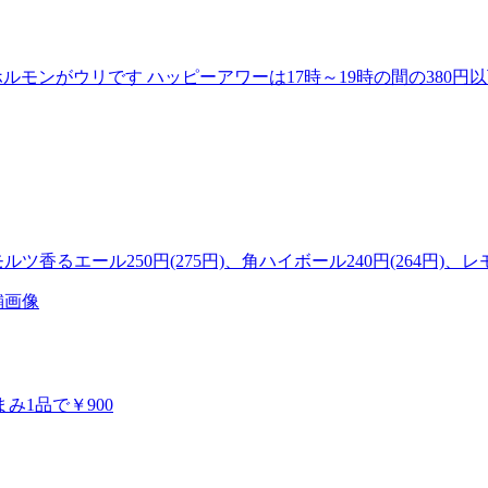
、ホルモンがウリです ハッピーアワーは17時～19時の間の380円
ルツ香るエール250円(275円)、角ハイボール240円(264円)、レ
まみ1品で￥900