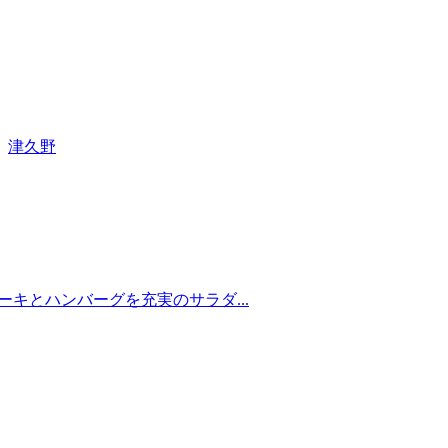
津久野
テーキとハンバーグを充実のサラダ...