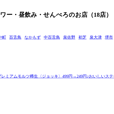
ワー・昼飲み・せんべろのお店（18店）
中町
百舌鳥
なかもず
中百舌鳥
泉佐野
初芝
泉大津
堺市
!プレミアムモルツ樽生〈ジョッキ〉499円→249円♪おいしいス