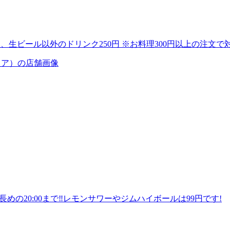
0円、生ビール以外のドリンク250円 ※お料理300円以上の注文で
時間長めの20:00まで‼️レモンサワーやジムハイボールは99円です!