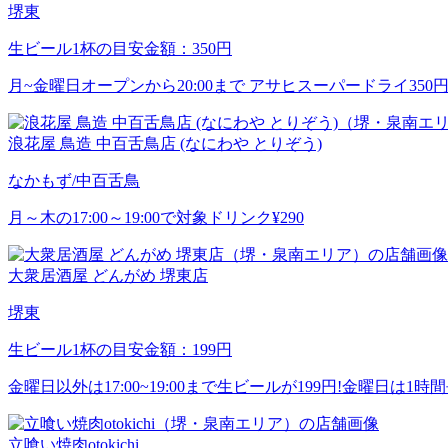
堺東
生ビール1杯の目安金額：350円
月~金曜日オープンから20:00まで アサヒスーパードライ35
浪花屋 鳥造 中百舌鳥店 (なにわや とりぞう)
なかもず/中百舌鳥
月～木の17:00～19:00で対象ドリンク¥290
大衆居酒屋 どんがめ 堺東店
堺東
生ビール1杯の目安金額：199円
金曜日以外は17:00~19:00まで生ビールが199円!金曜日は1
立喰い焼肉otokichi