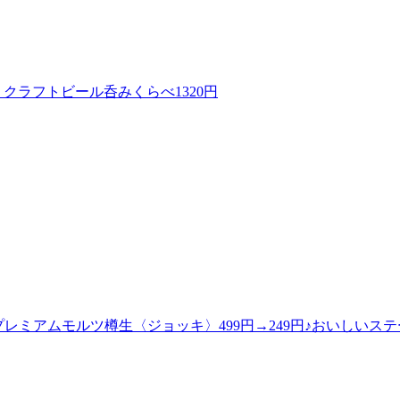
0円、クラフトビール呑みくらべ1320円
!プレミアムモルツ樽生〈ジョッキ〉499円→249円♪おいしいス