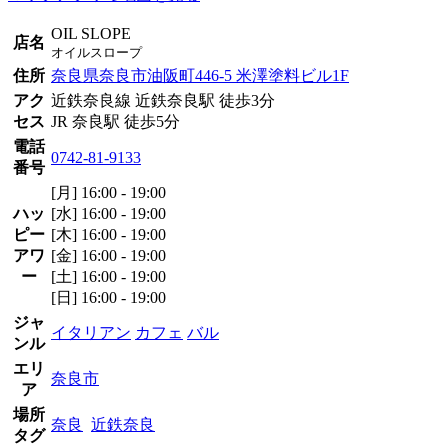
OIL SLOPE
店名
オイルスロープ
住所
奈良県奈良市油阪町446-5 米澤塗料ビル1F
アク
近鉄奈良線 近鉄奈良駅 徒歩3分
セス
JR 奈良駅 徒歩5分
電話
0742-81-9133
番号
[月] 16:00 - 19:00
ハッ
[水] 16:00 - 19:00
ピー
[木] 16:00 - 19:00
アワ
[金] 16:00 - 19:00
ー
[土] 16:00 - 19:00
[日] 16:00 - 19:00
ジャ
イタリアン
カフェ
バル
ンル
エリ
奈良市
ア
場所
奈良
近鉄奈良
タグ