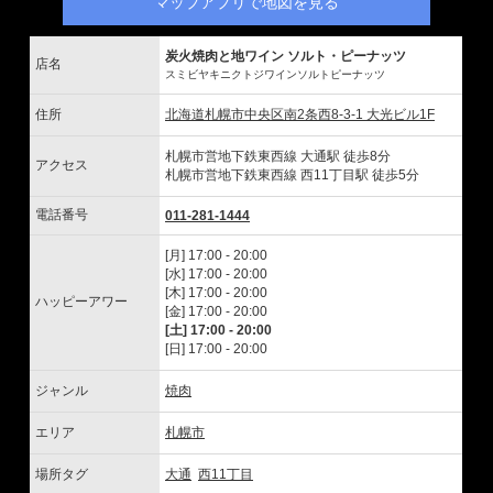
マップアプリで地図を見る
炭火焼肉と地ワイン ソルト・ピーナッツ
店名
スミビヤキニクトジワインソルトピーナッツ
住所
北海道札幌市中央区南2条西8-3-1 大光ビル1F
札幌市営地下鉄東西線 大通駅 徒歩8分
アクセス
札幌市営地下鉄東西線 西11丁目駅 徒歩5分
電話番号
011-281-1444
[月] 17:00 - 20:00
[水] 17:00 - 20:00
[木] 17:00 - 20:00
ハッピーアワー
[金] 17:00 - 20:00
[土] 17:00 - 20:00
[日] 17:00 - 20:00
ジャンル
焼肉
エリア
札幌市
場所タグ
大通
西11丁目