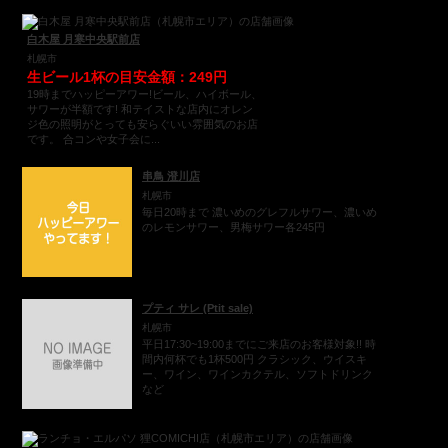
白木屋 月寒中央駅前店
札幌市
生ビール1杯の目安金額：249円
19時までハッピーアワー!ビール、ハイボール、
サワーが半額です! 和テイストな店内にオレン
ジ色の照明がとっても安らぐいい雰囲気のお店
です。 合コンや女子会に...
串鳥 澄川店
札幌市
毎日20時まで 濃いめのグレフルサワー、濃いめ
のレモンサワー、男梅サワー各245円
プティ サレ (Ptit sale)
札幌市
平日17:30~19:00までにご来店のお客様対象!! 時
間内何杯でも1杯500円 クラシック、ウイスキ
ー、ワイン、ワインカクテル、ソフトドリンク
など