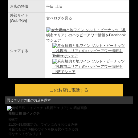
お店の特徴
平日 土日
外部サイト
食べログを見る
[Web予約]
シェアする
このお店に電話する
同じエリアの他のお店を探す
葡萄日和 ヨイノクチ
札幌市
11:30~19:00限定の、ワインに合うおつまみ盛
り合わせと3~6種のワインを飲み比べできるお
得なセットがあります