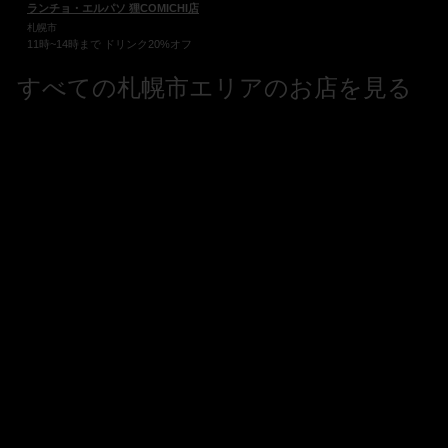
ランチョ・エルパソ 狸COMICHI店
札幌市
11時~14時まで ドリンク20%オフ
すべての札幌市エリアのお店を見る