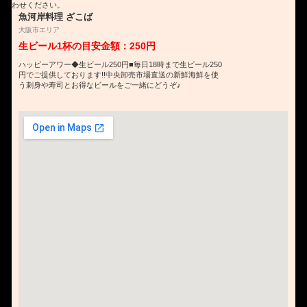
わせください。
魚河岸料理 ざこば
大阪市エリア
生ビール1杯の目安金額：250円
ハッピーアワー◆生ビール250円■毎日18時まで生ビール250
円でご提供しております!!中央卸売市場直送の新鮮海鮮を使
う刺身や寿司とお得なビールをご一緒にどうぞ♪