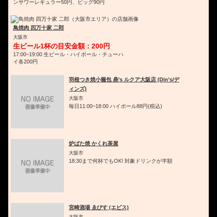
ンサワーレギュラー50円、ビッグ90円
鳥焼肉 四万十家 二郎
大阪市
生ビール1杯の目安金額：200円
17:00~19:00 生ビール・ハイボール・チューハ
イ各200円
羽根つき焼小籠包 鼎’s ルクア大阪店 (Din’s/デ
ィンズ)
大阪市
毎日11:00~18:00 ハイボール88円(税込)
炉ばた焼 かくれ茶屋
大阪市
18:30まで何杯でもOK! 対象ドリンクが半額
宮崎酒場 ゑびす (エビス)
大阪市