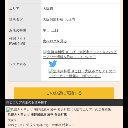
エリア
大阪市
場所タグ
大阪阿部野橋
天王寺
お店の特徴
平日 土日
外部サイト
食べログを見る
[Web予約]
シェアする
このお店に電話する
同じエリアの他のお店を探す
浜焼きと串カツ 海鮮居酒屋 波平 弁天町店
大阪市
18時までのご注文で何杯でもこの価格 特製レモ