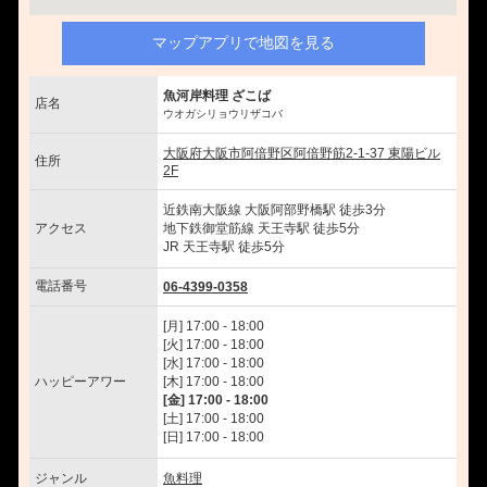
マップアプリで地図を見る
魚河岸料理 ざこば
店名
ウオガシリョウリザコバ
大阪府大阪市阿倍野区阿倍野筋2-1-37 東陽ビル
住所
2F
近鉄南大阪線 大阪阿部野橋駅 徒歩3分
アクセス
地下鉄御堂筋線 天王寺駅 徒歩5分
JR 天王寺駅 徒歩5分
電話番号
06-4399-0358
[月] 17:00 - 18:00
[火] 17:00 - 18:00
[水] 17:00 - 18:00
ハッピーアワー
[木] 17:00 - 18:00
[金] 17:00 - 18:00
[土] 17:00 - 18:00
[日] 17:00 - 18:00
ジャンル
魚料理