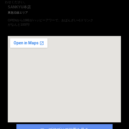
わせください。
SANKYU本店
東急沿線エリア
OPENから19時がハッピーアワーで、おばんざい+1ドリンク
がなんと100円!