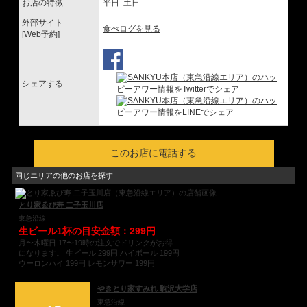
お店の特徴
平日 土日
外部サイト
食べログを見る
[Web予約]
シェアする
このお店に電話する
同じエリアの他のお店を探す
とり家ゑび寿 二子玉川店
東急沿線
生ビール1杯の目安金額：299円
月〜木曜日 17〜19時の注文でドリンクがお得
になります。 生ビール 299円 ハイボール 199円
ウーロンハイ 199円 レモンサワー 199円
やきとり家すみれ 駒沢大学店
東急沿線