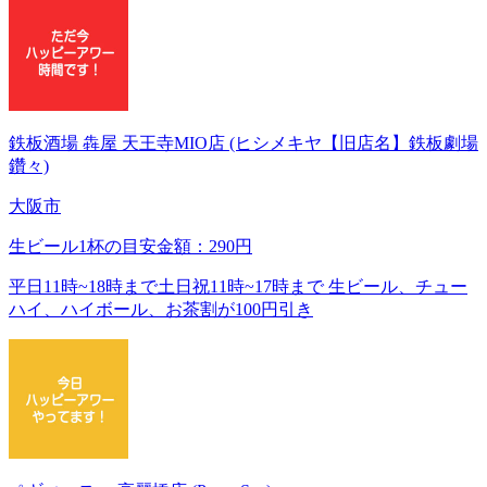
鉄板酒場 犇屋 天王寺MIO店 (ヒシメキヤ【旧店名】鉄板劇場
鑽々)
大阪市
生ビール1杯の目安金額：290円
平日11時~18時まで土日祝11時~17時まで 生ビール、チュー
ハイ、ハイボール、お茶割が100円引き