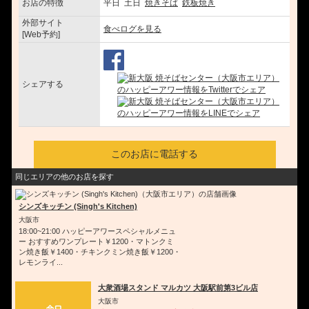
お店の特徴
平日 土日
焼きそば
鉄板焼き
外部サイト
食べログを見る
[Web予約]
シェアする
このお店に電話する
同じエリアの他のお店を探す
シンズキッチン (Singh's Kitchen)
大阪市
18:00~21:00 ハッピーアワースペシャルメニュ
ー おすすめワンプレート￥1200・マトンクミ
ン焼き飯￥1400・チキンクミン焼き飯￥1200・
レモンライ...
大衆酒場スタンド マルカツ 大阪駅前第3ビル店
大阪市