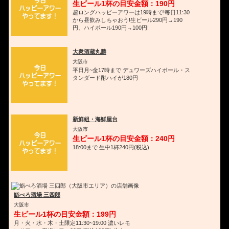
生ビール1杯の目安金額：190円
超ロングハッピーアワーは19時まで!毎日11:30
から昼飲みしちゃおう!生ビール290円→190
円、ハイボール190円→100円!
大衆酒蔵丸勝
大阪市
平日月~金17時まで デュワーズハイボール・ス
タンダード酎ハイが180円
新鮮組・海鮮屋台
大阪市
生ビール1杯の目安金額：240円
18:00まで 生中1杯240円(税込)
鮨べろ酒場 三四郎
大阪市
生ビール1杯の目安金額：199円
月・火・水・木・土限定11:30~19:00 濃いレモ