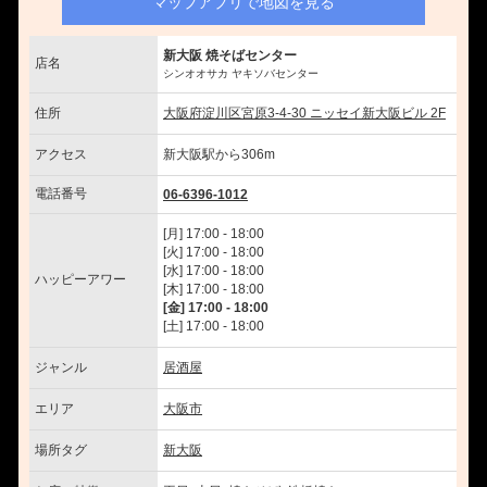
マップアプリで地図を見る
新大阪 焼そばセンター
店名
シンオオサカ ヤキソバセンター
住所
大阪府淀川区宮原3-4-30 ニッセイ新大阪ビル 2F
アクセス
新大阪駅から306m
電話番号
06-6396-1012
[月] 17:00 - 18:00
[火] 17:00 - 18:00
[水] 17:00 - 18:00
ハッピーアワー
[木] 17:00 - 18:00
[金] 17:00 - 18:00
[土] 17:00 - 18:00
ジャンル
居酒屋
エリア
大阪市
場所タグ
新大阪