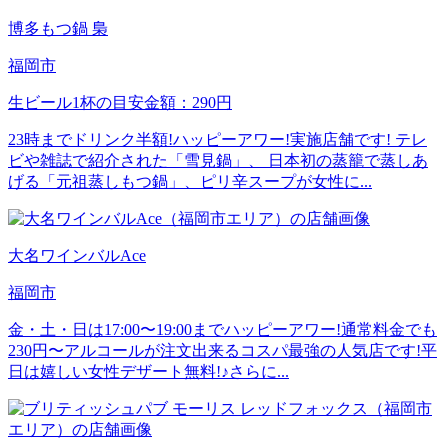
博多もつ鍋 梟
福岡市
生ビール1杯の目安金額：290円
23時までドリンク半額!ハッピーアワー!実施店舗です! テレ
ビや雑誌で紹介された「雪見鍋」、 日本初の蒸籠で蒸しあ
げる「元祖蒸しもつ鍋」、ピリ辛スープが女性に...
大名ワインバルAce
福岡市
金・土・日は17:00〜19:00までハッピーアワー!通常料金でも
230円〜アルコールが注文出来るコスパ最強の人気店です!平
日は嬉しい女性デザート無料!♪さらに...