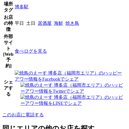
場所
博多駅
タグ
お店
の特
平日 土日
居酒屋
海鮮
焼き鳥
徴
外部
サイ
ト
食べログを見る
[Web
予
約]
シェ
アす
る
このお店に電話する
同じエリアの他のお店を探す