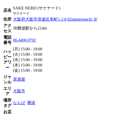
SAKE NERD (サケナード)
店名
サケナード
住所
大阪府大阪市浪速区幸町1-2-8 82minatomachi 3F
アク
JR難波駅から214m
セス
電話
06-4400-9792
番号
[月] 15:00 - 19:00
ハッ
[火] 15:00 - 19:00
ピー
[水] 15:00 - 19:00
アワ
[木] 15:00 - 19:00
ー
[金] 15:00 - 19:00
ジャ
居酒屋
ンル
エリ
大阪市
ア
場所
なんば
難波
タグ
お店