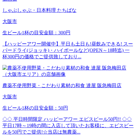
しゃぶしゃぶ・日本料理 たちばな
大阪市
生ビール1杯の目安金額：300円
【ハッピーアワー開催中】平日も土日も!昼飲みできる! スー
パードライ(ジョッキ)・ハイボールなど(OPEN～18時迄) 一
杯300円の価格でご提供致しており...
農薬不使用野菜・こだわり素材の和食 達屋 阪急梅田店
大阪市
生ビール1杯の目安金額：50円
◇◇ 平日時間限定 ハッピーアワー エビスビール50円!! ◇◇
平日17時～19時の間に入店して頂いたお客様に、エビスビー
ルを50円でご提供!☆当店は無農薬...