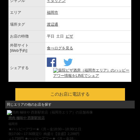
ジャンル
イタリアン
エリア
福岡市
場所タグ
渡辺通
お店の特徴
平日 土日
ピザ
外部サイト
食べログを見る
[Web予約]
シェアする
このお店に電話する
同じエリアの他のお店を探す
焼肉 極味や 西新駅前店
福岡市
★ハッピーアワー★《月～金18:00～18:30/土日
祝17:00～17:30限定!》肉盛り【並盛】2,288円
→1,738円 ★ハッピーアワー★《月～金18...