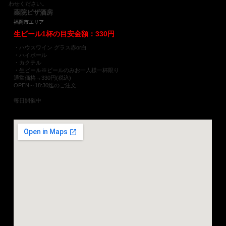
わせください。
薬院ピザ酒房
福岡市エリア
生ビール1杯の目安金額：330円
・ハウスワイン グラス赤or白
・ハイボール
・カクテル
・生ビール※ビールのみお一人様一杯限り
通常価格→330円(税込)
OPEN～18:30迄のご注文
毎日開催中