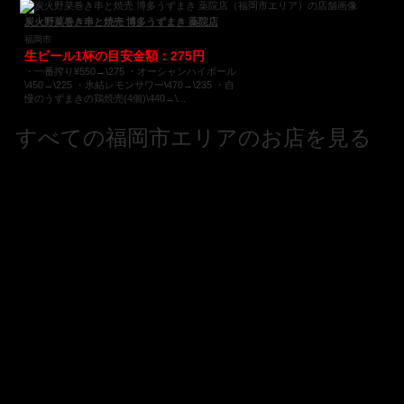
炭火野菜巻き串と焼売 博多うずまき 薬院店
福岡市
生ビール1杯の目安金額：275円
・一番搾り¥550→\275 ・オーシャンハイボール
\450→\225 ・氷結レモンサワー\470→\235 ・自
慢のうずまきの鶏焼売(4個)\440→\...
すべての福岡市エリアのお店を見る