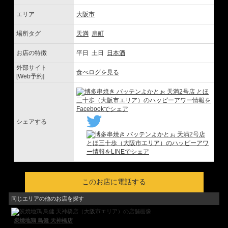
エリア
大阪市
場所タグ
天満
扇町
お店の特徴
平日 土日
日本酒
外部サイト
食べログを見る
[Web予約]
シェアする
このお店に電話する
同じエリアの他のお店を探す
炭焼地鶏 鳥健 天神橋店