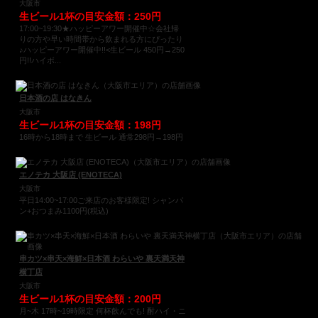
大阪市
生ビール1杯の目安金額：250円
17:00~19:30★ハッピーアワー開催中☆会社帰
りの方や早い時間帯から飲まれる方にぴったり
♪ハッピーアワー開催中!!<生ビール 450円→250
円!!ハイボ...
日本酒の店 はなきん
大阪市
生ビール1杯の目安金額：198円
16時から18時まで 生ビール 通常298円→198円
エノテカ 大阪店 (ENOTECA)
大阪市
平日14:00~17:00ご来店のお客様限定! シャンパ
ン+おつまみ1100円(税込)
串カツ×串天×海鮮×日本酒 わらいや 裏天満天神
横丁店
大阪市
生ビール1杯の目安金額：200円
月~木 17時~19時限定 何杯飲んでも! 酎ハイ・ニ