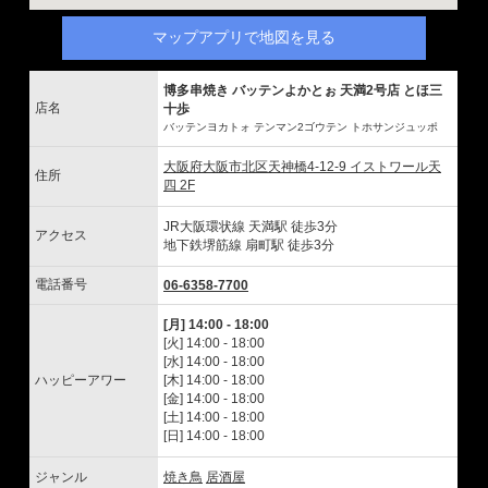
マップアプリで地図を見る
博多串焼き バッテンよかとぉ 天満2号店 とほ三
店名
十歩
バッテンヨカトォ テンマン2ゴウテン トホサンジュッポ
大阪府大阪市北区天神橋4-12-9 イストワール天
住所
四 2F
JR大阪環状線 天満駅 徒歩3分
アクセス
地下鉄堺筋線 扇町駅 徒歩3分
電話番号
06-6358-7700
[月] 14:00 - 18:00
[火] 14:00 - 18:00
[水] 14:00 - 18:00
ハッピーアワー
[木] 14:00 - 18:00
[金] 14:00 - 18:00
[土] 14:00 - 18:00
[日] 14:00 - 18:00
ジャンル
焼き鳥
居酒屋