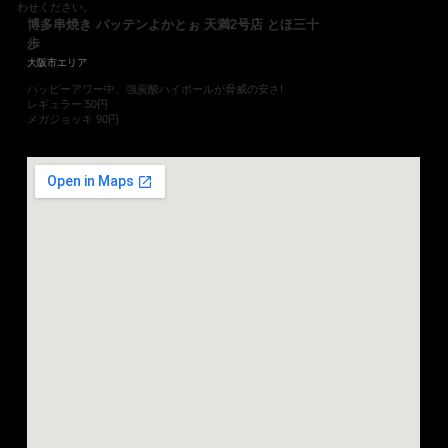
わせください。
博多串焼き バッテンよかとぉ 天満2号店 とほ三十
歩
大阪市エリア
ハッピーアワー中、強炭酸ハイボールが脅威の安さ!
レギュラー 50円
メガジョッキ 90円