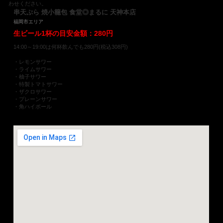
わせください。
串天ぷら 焼小籠包 食堂◎まるに 天神本店
福岡市エリア
生ビール1杯の目安金額：280円
14:00～19:00は何杯飲んでも280円(税込308円)
・レモンサワー
・ライムサワー
・柚子サワー
・特製トマトサワー
・ザクロサワー
・プレーンサワー
・角ハイボール