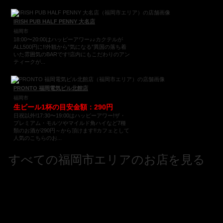
IRISH PUB HALF PENNY 大名店
福岡市
18:00〜20:00はハッピーアワー♪♪カクテルが
ALL500円に!!外観から”気になる”異国の落ち着
いた雰囲気のBARです!店内にもこだわりのアン
ティークが...
PRONTO 福岡電気ビル北館店
福岡市
生ビール1杯の目安金額：290円
日祝以外!17:30〜19:00はハッピーアワー!ザ・
プレミアム・モルツやマイルド角ハイなど7種
類のお酒が290円～から頂けます!!カフェとして
人気のこちらのお...
すべての福岡市エリアのお店を見る