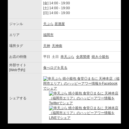
[金] 14:00 - 19:00
[土] 14:00 - 19:00
[日] 14:00 - 19:00
ジャンル
天ぷら
居酒屋
エリア
福岡市
場所タグ
天神
天神南
お店の特徴
平日 土日
串天ぷら
全席禁煙
焼き小籠包
外部サイト
食べログを見る
[Web予約]
シェアする