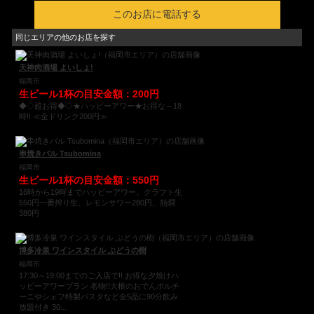
このお店に電話する
同じエリアの他のお店を探す
天神肉酒場 よいしょ!
福岡市
生ビール1杯の目安金額：200円
◆◇超お得◆◇★ハッピーアワー★お得な～18
時!! ≪全ドリンク200円≫
串焼きバル Tsubomina
福岡市
生ビール1杯の目安金額：550円
16時から19時までハッピーアワー。クラフト生
550円一番搾り生、レモンサワー280円、熱燗
380円
博多冷泉 ワインスタイル ぶどうの樹
福岡市
17:30～19:00までのご入店で!! お得な夕焼けハ
ッピーアワープラン 名物!!大根のおでんポルチ
ーニやシェフ特製パスタなど全5品に90分飲み
放題付き 30...