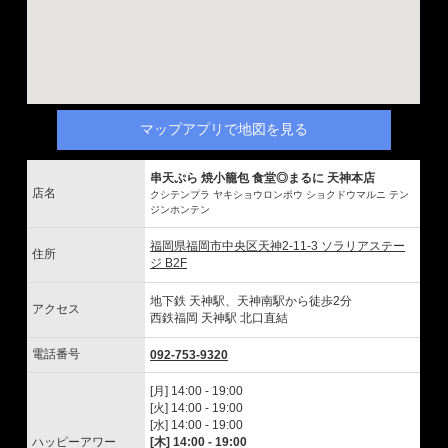
マップアプリで地図を見る
串天ぷら 焼小籠包 食堂◎まるに 天神本店
店名
クシテンプラ ヤキショウロンポウ ショクドウマルニ テン
ジンホンテン
福岡県福岡市中央区天神2-11-3 ソラリアステー
住所
ジ B2F
地下鉄 天神駅、天神南駅から徒歩2分
アクセス
西鉄福岡 天神駅 北口直結
電話番号
092-753-9320
[月] 14:00 - 19:00
[火] 14:00 - 19:00
[水] 14:00 - 19:00
ハッピーアワー
[木] 14:00 - 19:00