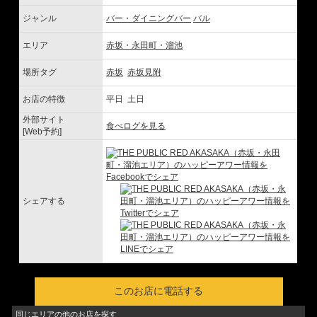
ジャンル
バー・ダイニングバー
バル
エリア
赤坂・永田町・溜池
場所タグ
赤坂
赤坂見附
お店の特徴
平日 土日
外部サイト
食べログを見る
[Web予約]
シェアする
このお店に電話する
同じエリアの他のお店を探す