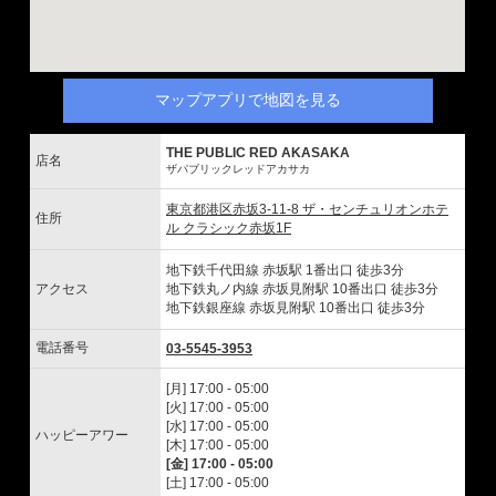
マップアプリで地図を見る
THE PUBLIC RED AKASAKA
店名
ザパブリックレッドアカサカ
東京都港区赤坂3-11-8 ザ・センチュリオンホテ
住所
ル クラシック赤坂1F
地下鉄千代田線 赤坂駅 1番出口 徒歩3分
アクセス
地下鉄丸ノ内線 赤坂見附駅 10番出口 徒歩3分
地下鉄銀座線 赤坂見附駅 10番出口 徒歩3分
電話番号
03-5545-3953
[月] 17:00 - 05:00
[火] 17:00 - 05:00
[水] 17:00 - 05:00
ハッピーアワー
[木] 17:00 - 05:00
[金] 17:00 - 05:00
[土] 17:00 - 05:00