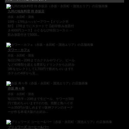
九州の地魚料理 侍 赤坂店
赤坂・永田町・溜池
15時～17時はハッピーアワー【ドリンク半
額!】 17時までにスタートで【超得!飲み放題付
き4000円コース】☆ぐるなび特別コース☆ ～
飲み放題付きで5000...
タワー・カフェ
赤坂・永田町・溜池
毎日17時～20時までカクテルやワイン、ビール
など40種類を超える豊富なドリンクからお好み
3杯をセレクトして1,700円で飲めちゃいます!!
ホテルの40Fから見...
赤坂 寿々亭
赤坂・永田町・溜池
毎日17時半～20時まで生ビール、サワーが300
円で飲めちゃいます!!その他、焼酎と角ハイボ
ール350円が楽しめます☆阪神ファンのオーナ
ーが作る本場大阪のお好み...
ブリュワーズ コーヒー&バー