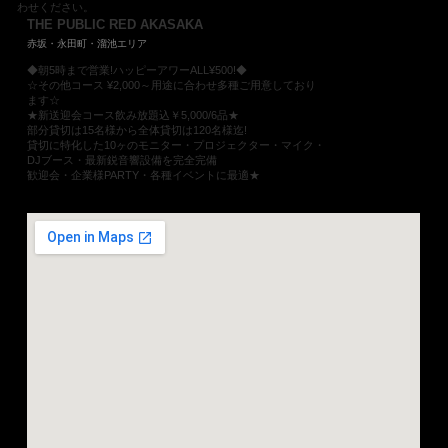
わせください。
THE PUBLIC RED AKASAKA
赤坂・永田町・溜池エリア
◆朝5時まで営業!ハッピーアワーALL¥500!◆
☆その他コース ¥2,000～用途に合わせ多種ご用意しており
ます☆
★新送迎会コース飲み放題込￥5,000/6品★
部分貸切は15名様から全体貸切は120名様迄!
貸切に特化した10ヶのモニター・プロジェクター・マイク・
DJブース・最新鋭音響設備を完全完備
歓迎会・企業様PARTY・各種イベントに最適★