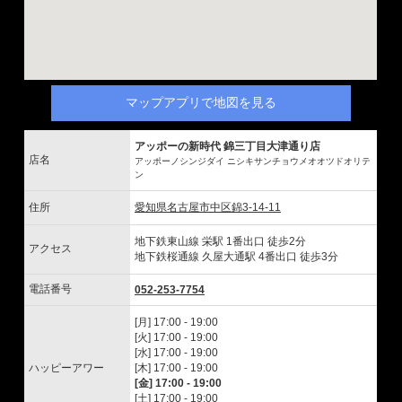
マップアプリで地図を見る
アッポーの新時代 錦三丁目大津通り店
店名
アッポーノシンジダイ ニシキサンチョウメオオツドオリテ
ン
住所
愛知県名古屋市中区錦3-14-11
地下鉄東山線 栄駅 1番出口 徒歩2分
アクセス
地下鉄桜通線 久屋大通駅 4番出口 徒歩3分
電話番号
052-253-7754
[月] 17:00 - 19:00
[火] 17:00 - 19:00
[水] 17:00 - 19:00
ハッピーアワー
[木] 17:00 - 19:00
[金] 17:00 - 19:00
[土] 17:00 - 19:00