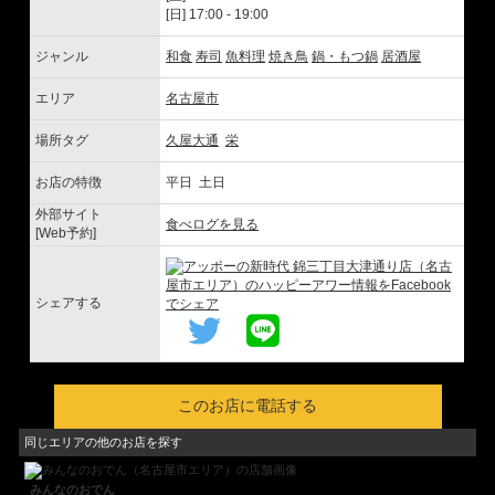
[日] 17:00 - 19:00
ジャンル
和食
寿司
魚料理
焼き鳥
鍋・もつ鍋
居酒屋
エリア
名古屋市
場所タグ
久屋大通
栄
お店の特徴
平日 土日
外部サイト
食べログを見る
[Web予約]
シェアする
このお店に電話する
同じエリアの他のお店を探す
みんなのおでん