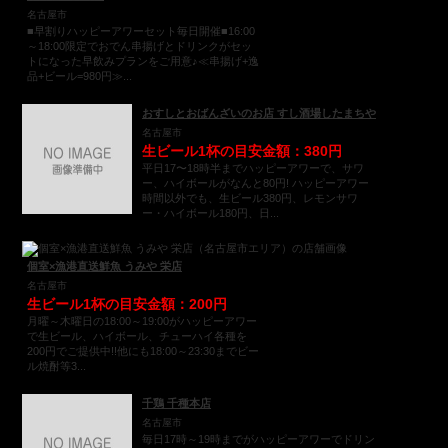
名古屋市
■早割りハッピーアワーセット毎日開催■16:00
～18:00限定でおでん串揚げとドリンクがセッ
トになった早飲みプランをご用意♪≪串揚げ+逸
品+ビール=980円≫...
おすしとおばんざいのお店 すし酒場したまちや
名古屋市
生ビール1杯の目安金額：380円
平日17〜18時半までハッピーアワーで、サワ
ー、ハイボールがなんと80円! ハッピーアワー
時間以外でも、生ビール380円、レモンサワ
ー・ハイボール180円、日...
個室×漁港直送鮮魚 うみや 栄店
名古屋市
生ビール1杯の目安金額：200円
月曜～木曜日の18:00～19:00がハッピーアワー
で生ビール、ハイボール、チューハイ各種を
200円でご提供中!!他にも18:00～23:30までビー
ル焼酎等3...
千鶏 千種本店
名古屋市
毎日17時～19時までがハッピーアワーでドリン