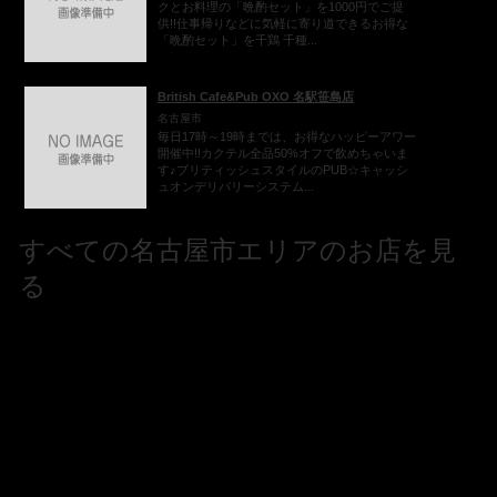
クとお料理の「晩酌セット」を1000円でご提
供!!仕事帰りなどに気軽に寄り道できるお得な
「晩酌セット」を千鶏 千種...
British Cafe&Pub OXO 名駅笹島店
名古屋市
毎日17時～19時までは、お得なハッピーアワー
開催中!!カクテル全品50%オフで飲めちゃいま
す♪ブリティッシュスタイルのPUB☆キャッシ
ュオンデリバリーシステム...
すべての名古屋市エリアのお店を見
る