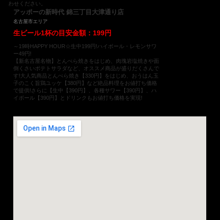
わせください。
アッポーの新時代 錦三丁目大津通り店
名古屋市エリア
生ビール1杯の目安金額：199円
～19時HAPPY HOUR☆生中199円!ハイボール・レモンサワ
ー49円!
【新名古屋名物】とんぺら焼きをはじめ、肉塊岩塩焼きや面
倒くさいポテトサラダなど、オススメ商品が盛りだくさんで
す!大人気商品とんぺら焼き【330円】をはじめ、おうはん玉
子のこく旨鶏ユッケ【380円】など絶品料理をお値打ち価格
で提供!さらに【生中【390円】、各種サワー【390円】、ハ
イボール【390円】とドリンクもお値打ち価格を実現!