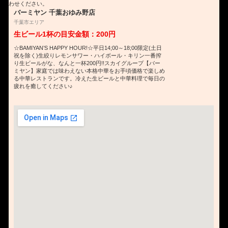
わせください。
バーミヤン 千葉おゆみ野店
千葉市エリア
生ビール1杯の目安金額：200円
☆BAMIYAN’S HAPPY HOUR!☆平日14;00～18;00限定(土日
祝を除く)生絞りレモンサワー・ハイボール・キリン一番搾
り生ビールがな、なんと一杯200円!!スカイグループ【バー
ミヤン】家庭では味わえない本格中華をお手頃価格で楽しめ
る中華レストランです。冷えた生ビールと中華料理で毎日の
疲れを癒してください♪