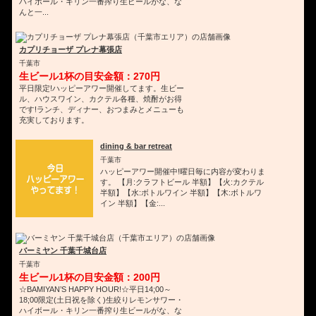
ハイボール・キリン一番搾り生ビールがな、な
んと一...
カプリチョーザ プレナ幕張店
千葉市
生ビール1杯の目安金額：270円
平日限定!ハッピーアワー開催してます。生ビー
ル、ハウスワイン、カクテル各種、焼酎がお得
です!ランチ、ディナー、おつまみとメニューも
充実しております。
dining & bar retreat
千葉市
ハッピーアワー開催中!曜日毎に内容が変わりま
す。 【月:クラフトビール 半額】【火:カクテル
半額】【水:ボトルワイン 半額】【木:ボトルワ
イン 半額】【金:...
バーミヤン 千葉千城台店
千葉市
生ビール1杯の目安金額：200円
☆BAMIYAN’S HAPPY HOUR!☆平日14;00～
18;00限定(土日祝を除く)生絞りレモンサワー・
ハイボール・キリン一番搾り生ビールがな、な