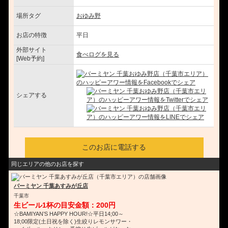
場所タグ
おゆみ野
お店の特徴
平日
外部サイト
食べログを見る
[Web予約]
シェアする
このお店に電話する
同じエリアの他のお店を探す
バーミヤン 千葉あすみが丘店
千葉市
生ビール1杯の目安金額：200円
☆BAMIYAN’S HAPPY HOUR!☆平日14;00～
18;00限定(土日祝を除く)生絞りレモンサワー・