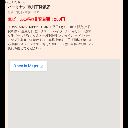
わせください。
バーミヤン 市川下貝塚店
船橋・市川・浦安エリア
生ビール1杯の目安金額：200円
☆BAMIYAN’S HAPPY HOUR!☆平日14;00～18;00限定(土日
祝を除く)生絞りレモンサワー・ハイボール・キリン一番搾
り生ビールがな、なんと一杯200円!!スカイグループ【バー
ミヤン】家庭では味わえない本格中華をお手頃価格で楽しめ
る中華レストランです。冷えた生ビールと中華料理で毎日の
疲れを癒してください♪