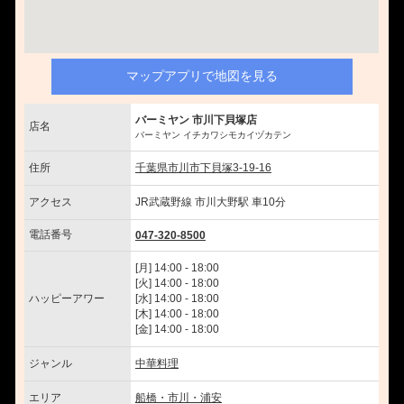
マップアプリで地図を見る
バーミヤン 市川下貝塚店
店名
バーミヤン イチカワシモカイヅカテン
住所
千葉県市川市下貝塚3-19-16
アクセス
JR武蔵野線 市川大野駅 車10分
電話番号
047-320-8500
[月] 14:00 - 18:00
[火] 14:00 - 18:00
ハッピーアワー
[水] 14:00 - 18:00
[木] 14:00 - 18:00
[金] 14:00 - 18:00
ジャンル
中華料理
エリア
船橋・市川・浦安