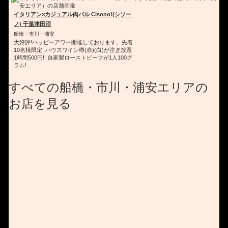
イタリアン×カジュアル肉バル Cisono!(シソー
ノ) 千葉津田沼
船橋・市川・浦安
大好評!ハッピーアワー開催しております。先着
10名様限定! ハウスワイン樽(赤)(白)が注ぎ放題
1時間500円!! 自家製ローストビーフが1人100グ
ラム!...
すべての船橋・市川・浦安エリアの
お店を見る