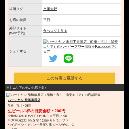
場所タグ
市川大野
お店の特徴
平日
外部サイト
食べログを見る
[Web予約]
シェアする
このお店に電話する
同じエリアの他のお店を探す
バーミヤン 船橋藤原店
船橋・市川・浦安
生ビール1杯の目安金額：200円
☆BAMIYAN’S HAPPY HOUR!☆平日14;00～
18;00限定(土日祝を除く)生絞りレモンサワー・
ハイボール・キリン一番搾り生ビールがな、な
んと一...