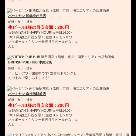
バーミヤン 船橋松が丘店
船橋・市川・浦安
生ビール1杯の目安金額：200円
☆BAMIYAN’S HAPPY HOUR!☆平日14;00～
18;00限定(土日祝を除く)生絞りレモンサワー・
ハイボール・キリン一番搾り生ビールがな、な
んと一...
BRITISH PUB HUB 津田沼店
船橋・市川・浦安
ハッピーアワー開催中です! 豊富なドリンクと
おつまみで楽しみましょう!
バーミヤン 南行徳駅前店
船橋・市川・浦安
生ビール1杯の目安金額：200円
☆BAMIYAN’S HAPPY HOUR!☆平日14;00～
18;00限定(土日祝を除く)生絞りレモンサワー・
ハイボール・キリン一番搾り生ビールがな、な
んと一...