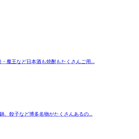
・魔王など日本酒も焼酎もたくさんご用...
鍋、餃子など博多名物がたくさんあるの...