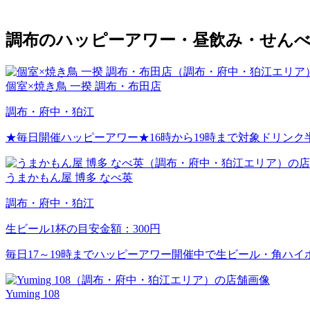
調布のハッピーアワー・昼飲み・せんべ
個室×焼き鳥 一揆 調布・布田店
調布・府中・狛江
★毎日開催ハッピーアワー★16時から19時まで対象ドリンク
うまかもん屋 博多 なべ英
調布・府中・狛江
生ビール1杯の目安金額：300円
毎日17～19時までハッピーアワー開催中で生ビール・角ハイボ
Yuming 108