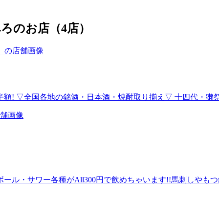
ろのお店（4店）
半額! ▽全国各地の銘酒・日本酒・焼酎取り揃え▽ 十四代・獺祭
ール・サワー各種がAll300円で飲めちゃいます!!馬刺しやもつ