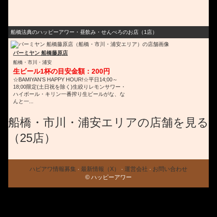
船橋法典のハッピーアワー・昼飲み・せんべろのお店（1店）
バーミヤン 船橋藤原店
船橋・市川・浦安
生ビール1杯の目安金額：200円
☆BAMIYAN’S HAPPY HOUR!☆平日14;00～
18;00限定(土日祝を除く)生絞りレモンサワー・
ハイボール・キリン一番搾り生ビールがな、な
んと一...
船橋・市川・浦安エリアの店舗を見る
（25店）
ハピアワ情報募集
·
最新情報（X）
·
運営会社
·
お問い合わせ
© ハッピーアワー