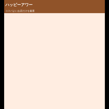
ハッピーアワー
コスパよいお店だけを厳選