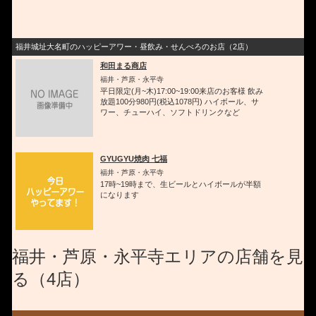
福井城址大名町のハッピーアワー・昼飲み・せんべろのお店（2店）
和田まる商店
福井・芦原・永平寺
平日限定(月~木)17:00~19:00来店のお客様 飲み
放題100分980円(税込1078円) ハイボール、サ
ワー、チューハイ、ソフトドリンクなど
GYUGYU焼肉 七福
福井・芦原・永平寺
17時~19時まで、生ビールとハイボールが半額
になります
福井・芦原・永平寺エリアの店舗を見
る（4店）