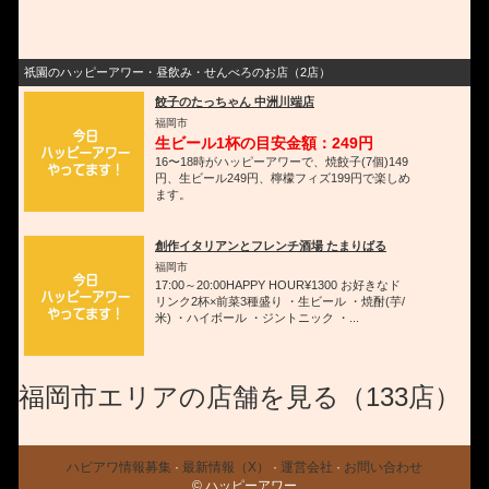
祇園のハッピーアワー・昼飲み・せんべろのお店（2店）
餃子のたっちゃん 中洲川端店
福岡市
生ビール1杯の目安金額：249円
16〜18時がハッピーアワーで、焼餃子(7個)149
円、生ビール249円、檸檬フィズ199円で楽しめ
ます。
創作イタリアンとフレンチ酒場 たまりばる
福岡市
17:00～20:00HAPPY HOUR¥1300 お好きなド
リンク2杯×前菜3種盛り ・生ビール ・焼酎(芋/
米) ・ハイボール ・ジントニック ・...
福岡市エリアの店舗を見る（133店）
ハピアワ情報募集
·
最新情報（X）
·
運営会社
·
お問い合わせ
© ハッピーアワー