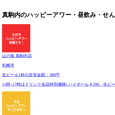
真駒内のハッピーアワー・昼飲み・せん
山の猿 真駒内店
札幌市
生ビール1杯の目安金額：380円
11時~17時はドリンク全品特別価格! ハイボール￥299、生ビー