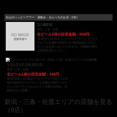
白山のハッピーアワー・昼飲み・せんべろのお店（2店）
五十嵐邸 結
新潟・三条・佐渡
生ビール1杯の目安金額：500円
15:00から18:00までハッピーアワー!スワンレイ
クビール全6種が500円です!最高金賞のクオリ
ティーをお楽しみいただけます。高層階の贅沢
な空間を演出してい...
リストランテ マルコポーロ
新潟・三条・佐渡
生ビール1杯の目安金額：340円
毎日15:00～18:30はハッピーアワー!生ビール半
額の340円!!グラスワインも半額の250円☆ヨー
ロッパのクラシカルなビストロ風の店内は、旧
館時代から受継...
新潟・三条・佐渡エリアの店舗を見る
（9店）