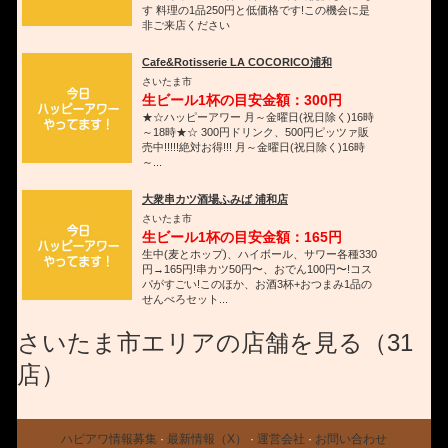
す 料理の1品250円と低価格です!この機会に是
非ご来店ください
Cafe&Rotisserie LA COCORICO浦和
さいたま市
生ビール1杯の目安金額：300円
★☆ハッピーアワー 月～金曜日(祝日除く)16時
～18時★☆ 300円ドリンク、500円ピッツァ販
売中!!!!!絶対お得!!! 月～金曜日(祝日除く)16時
～...
大衆串カツ酒場ふみば 浦和店
さいたま市
生ビール1杯の目安金額：165円
生中(麦とホップ)、ハイボール、サワー各種330
円→165円!串カツ50円〜、おでん100円〜!コス
パがすごい!このほか、お酒3杯+おつまみ1品の
せんべろセット...
さいたま市エリアの店舗を見る（31
店）
ハピアワ情報募集
·
最新情報（X）
·
運営会社
·
お問い合わせ