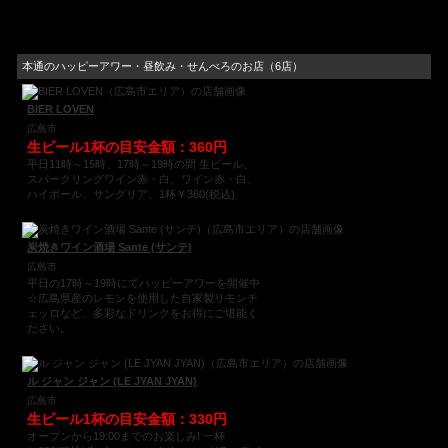
本通のハッピーアワー・昼飲み・せんべろのお店（6店）
BIER LOVEN
広島市
生ビール1杯の目安金額：360円
平日11時～15時、17時～19時の間 生ビール、
スパークリングワイン赤・白、ワイン赤・白、
ハイボール、サングリア、1杯￥360(税込)
炭焼きワイン酒場 Sante (サンテ)
広島市
平日の17時～19時にてハッピーアワーを開催中
☆広島県産のレモンを使用した自家製リモンチ
ェッロなど、多彩なドリンクをお得にご堪能く
ださい。
ル ジャン ジャン (LE JYAN JYAN)
広島市
生ビール1杯の目安金額：330円
オープンから19:00までのお楽しみ! 一杯