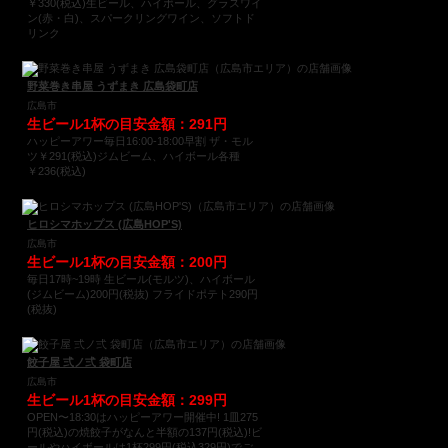
￥330(税込)生ビール、ハイボール、グラスワイ
ン(赤・白)、スパークリングワイン、ソフトド
リンク
野菜巻き串屋 うずまき 広島袋町店
広島市
生ビール1杯の目安金額：291円
ハッピーアワー毎日16:00-18:00早割 ザ・モル
ツ￥291(税込)ジムビーム、ハイボール各種
￥236(税込)
ヒロシマホップス (広島HOP'S)
広島市
生ビール1杯の目安金額：200円
毎日17時~19時 生ビール(モルツ)、ハイボール
(ジムビーム)200円(税抜) フライドポテト290円
(税抜)
餃子屋 弍ノ弍 袋町店
広島市
生ビール1杯の目安金額：299円
OPEN〜18:30はハッピーアワー開催中! 1皿275
円(税込)の焼餃子がなんと半額の137円(税込)!ビ
ールやハイボールは1杯299円(税込329円)でご...