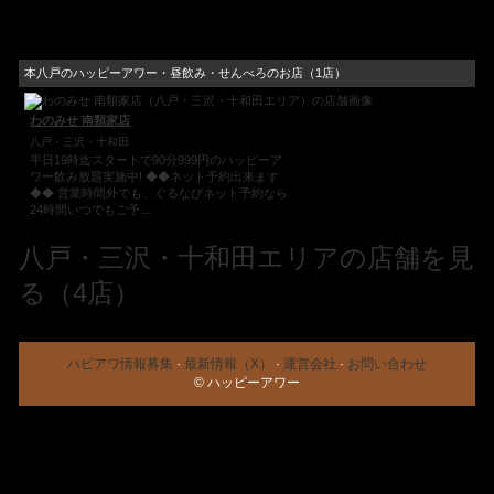
本八戸のハッピーアワー・昼飲み・せんべろのお店（1店）
わのみせ 南類家店
八戸・三沢・十和田
平日19時迄スタートで90分999円のハッピーア
ワー飲み放題実施中! ◆◆ネット予約出来ます
◆◆ 営業時間外でも、ぐるなびネット予約なら
24時間いつでもご予...
八戸・三沢・十和田エリアの店舗を見
る（4店）
ハピアワ情報募集
·
最新情報（X）
·
運営会社
·
お問い合わせ
© ハッピーアワー